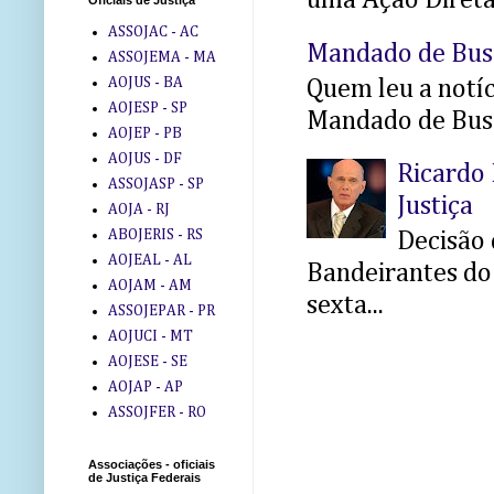
uma Ação Direta 
Oficiais de Justiça
ASSOJAC - AC
Mandado de Bus
ASSOJEMA - MA
AOJUS - BA
Quem leu a notíci
AOJESP - SP
Mandado de Busc
AOJEP - PB
AOJUS - DF
Ricardo 
ASSOJASP - SP
Justiça
AOJA - RJ
ABOJERIS - RS
Decisão 
AOJEAL - AL
Bandeirantes do 
AOJAM - AM
sexta...
ASSOJEPAR - PR
AOJUCI - MT
AOJESE - SE
AOJAP - AP
ASSOJFER - RO
Associações - oficiais
de Justiça Federais