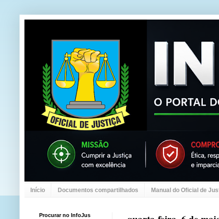
Início
Documentos compartilhados
Manual do Oficial de Jus
Procurar no InfoJus