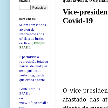
quarta-feira, 6 de mai
BRASIL:
Vice-presiden
Covid-19
Bem Vindos:
Sejam bem vindos
ao blog de
informações dos
oficiais de Justiça
do Brasil,
InfoJus
BRASIL
.
É permitida a
reprodução total ou
parcial de qualquer
texto publicado
neste blog, desde
que citada a fonte.
O vice-preside
Fonte: InfoJus
BRASIL
afastado das at
ou
www.infojusbrasil.c
om
.br