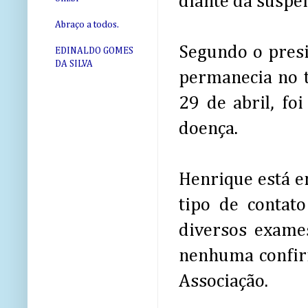
diante da suspei
Abraço a todos.
Segundo o presid
EDINALDO GOMES
DA SILVA
permanecia no t
29 de abril, fo
doença.
Henrique está e
tipo de contato
diversos exames
nenhuma confirm
Associação.