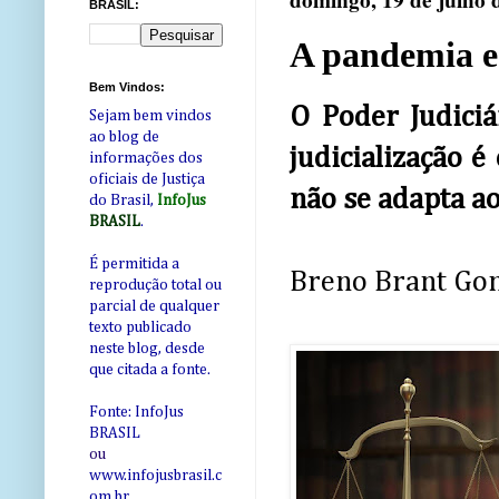
domingo, 19 de julho 
BRASIL:
A pandemia e 
Bem Vindos:
O Poder Judiciá
Sejam bem vindos
ao blog de
judicialização 
informações dos
oficiais de Justiça
não se adapta a
do Brasil,
InfoJus
BRASIL
.
É permitida a
Breno Brant Gon
reprodução total ou
parcial de qualquer
texto publicado
neste blog, desde
que citada a fonte.
Fonte: InfoJus
BRASIL
ou
www.infojusbrasil.c
om
.br