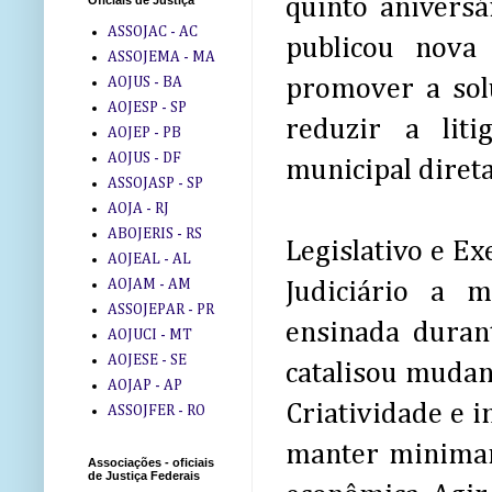
quinto aniversá
Oficiais de Justiça
ASSOJAC - AC
publicou nova
ASSOJEMA - MA
AOJUS - BA
promover a sol
AOJESP - SP
reduzir a lit
AOJEP - PB
AOJUS - DF
municipal direta
ASSOJASP - SP
AOJA - RJ
ABOJERIS - RS
Legislativo e E
AOJEAL - AL
AOJAM - AM
Judiciário a m
ASSOJEPAR - PR
ensinada duran
AOJUCI - MT
AOJESE - SE
catalisou mudan
AOJAP - AP
Criatividade e i
ASSOJFER - RO
manter minimame
Associações - oficiais
de Justiça Federais