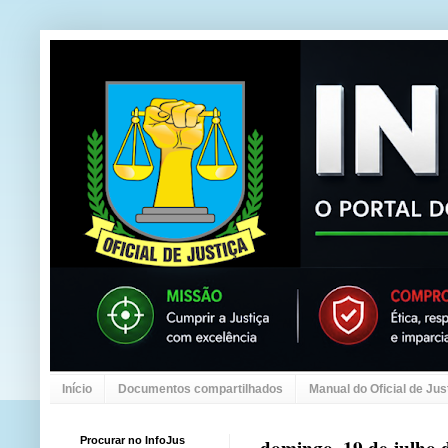
Início
Documentos compartilhados
Manual do Oficial de Jus
Procurar no InfoJus