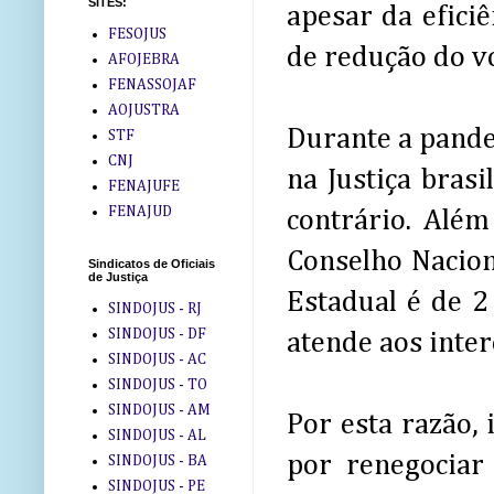
SITES:
apesar da efici
FESOJUS
de redução do v
AFOJEBRA
FENASSOJAF
AOJUSTRA
Durante a pande
STF
CNJ
na Justiça bras
FENAJUFE
FENAJUD
contrário. Além
Conselho Nacion
Sindicatos de Oficiais
de Justiça
Estadual é de 2
SINDOJUS - RJ
SINDOJUS - DF
atende aos inter
SINDOJUS - AC
SINDOJUS - TO
SINDOJUS - AM
Por esta razão,
SINDOJUS - AL
por renegociar 
SINDOJUS - BA
SINDOJUS - PE