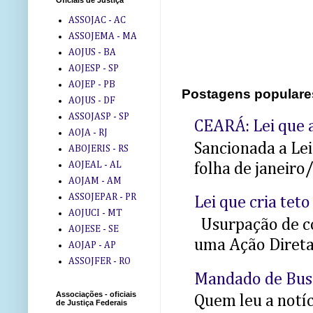
Oficiais de Justiça
ASSOJAC - AC
ASSOJEMA - MA
AOJUS - BA
AOJESP - SP
AOJEP - PB
Postagens populare
AOJUS - DF
ASSOJASP - SP
CEARÁ: Lei que a
AOJA - RJ
Sancionada a Le
ABOJERIS - RS
AOJEAL - AL
folha de janeiro
AOJAM - AM
ASSOJEPAR - PR
Lei que cria teto
AOJUCI - MT
Usurpação de co
AOJESE - SE
uma Ação Direta 
AOJAP - AP
ASSOJFER - RO
Mandado de Bus
Associações - oficiais
Quem leu a notíci
de Justiça Federais