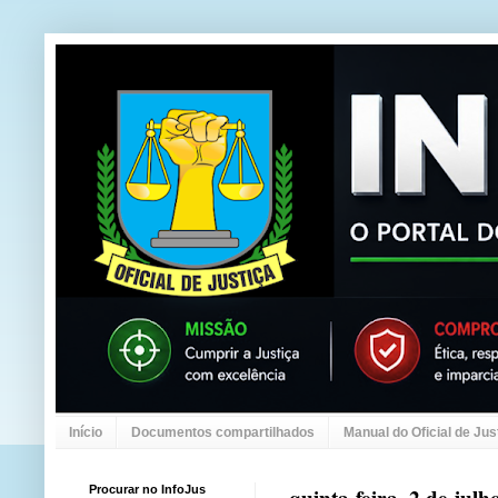
Início
Documentos compartilhados
Manual do Oficial de Jus
Procurar no InfoJus