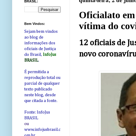
quinta-feira, 2 de julh
BRASIL:
Oficialato em
vítima do cov
Bem Vindos:
Sejam bem vindos
ao blog de
12 oficiais de J
informações dos
oficiais de Justiça
novo coronavíru
do Brasil,
InfoJus
BRASIL
.
É permitida a
reprodução total ou
parcial de qualquer
texto publicado
neste blog, desde
que citada a fonte.
Fonte: InfoJus
BRASIL
ou
www.infojusbrasil.c
om
.br