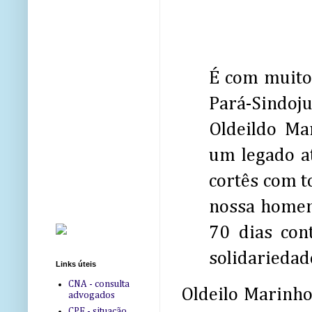
É com muito 
Pará-Sindoju
Oldeildo Ma
um legado a
cortês com t
nossa homen
70 dias con
solidariedad
Links úteis
CNA - consulta
Oldeilo Marinho
advogados
CPF - situação