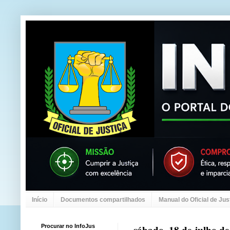
Início
Documentos compartilhados
Manual do Oficial de Jus
Procurar no InfoJus