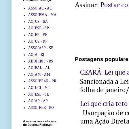
Oficiais de Justiça
Assinar:
Postar c
ASSOJAC - AC
ASSOJEMA - MA
AOJUS - BA
AOJESP - SP
AOJEP - PB
AOJUS - DF
ASSOJASP - SP
AOJA - RJ
Postagens populare
ABOJERIS - RS
AOJEAL - AL
CEARÁ: Lei que a
AOJAM - AM
Sancionada a Le
ASSOJEPAR - PR
AOJUCI - MT
folha de janeiro
AOJESE - SE
AOJAP - AP
Lei que cria teto
ASSOJFER - RO
Usurpação de co
uma Ação Direta 
Associações - oficiais
de Justiça Federais