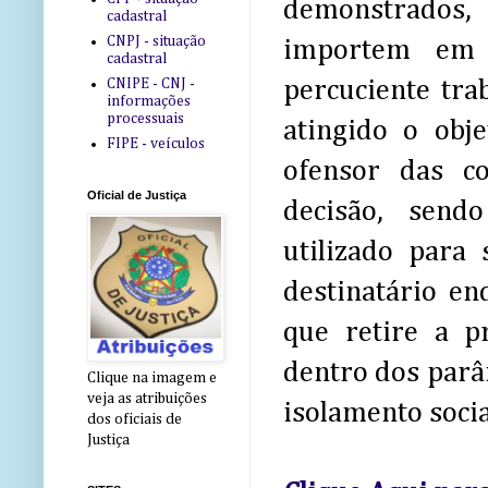
demonstrados, 
cadastral
CNPJ - situação
importem em 
cadastral
CNIPE - CNJ -
percuciente trab
informações
processuais
atingido o obje
FIPE - veículos
ofensor das co
Oficial de Justiça
decisão, send
utilizado para 
destinatário en
que retire a p
dentro dos parâ
Clique na imagem e
veja as atribuições
isolamento socia
dos oficiais de
Justiça