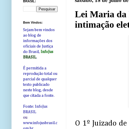
sábado, 18 de julho d
BRASIL:
Lei Maria da 
intimação elet
Bem Vindos:
Sejam bem vindos
ao blog de
informações dos
oficiais de Justiça
do Brasil,
InfoJus
BRASIL
.
É permitida a
reprodução total ou
parcial de qualquer
texto publicado
neste blog, desde
que citada a fonte.
Fonte: InfoJus
BRASIL
ou
O 1º Juizado de
www.infojusbrasil.c
om
.br