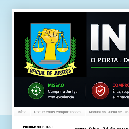
Início
Documentos compartilhados
Manual do Oficial de Jus
Procurar no InfoJus