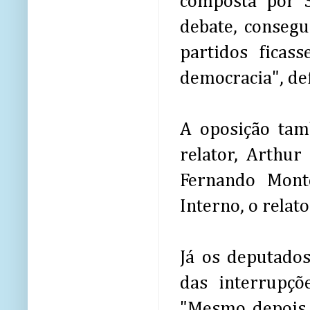
composta por 
debate, conseg
partidos ficas
democracia", de
A oposição tam
relator, Arthur
Fernando Mont
Interno, o rela
Já os deputado
das interrupçõ
"Mesmo depois 