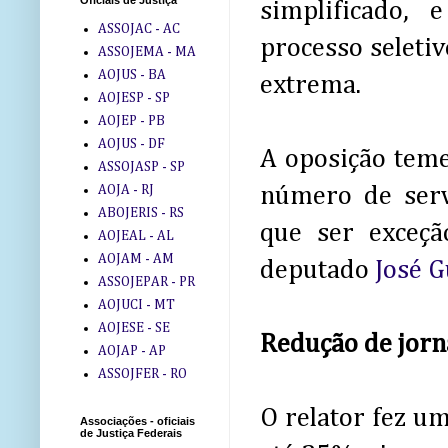
Oficiais de Justiça
simplificado, 
ASSOJAC - AC
processo seleti
ASSOJEMA - MA
AOJUS - BA
extrema.
AOJESP - SP
AOJEP - PB
AOJUS - DF
A oposição teme
ASSOJASP - SP
AOJA - RJ
número de serv
ABOJERIS - RS
que ser exceçã
AOJEAL - AL
AOJAM - AM
deputado
José 
ASSOJEPAR - PR
AOJUCI - MT
AOJESE - SE
Redução de jor
AOJAP - AP
ASSOJFER - RO
O relator fez u
Associações - oficiais
de Justiça Federais