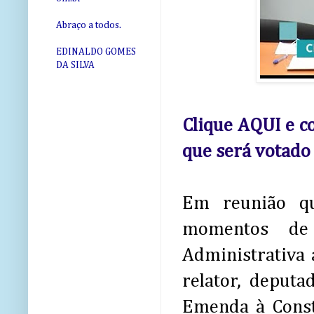
Abraço a todos.
EDINALDO GOMES
DA SILVA
Clique AQUI e co
que será votado
Em reunião qu
momentos de 
Administrativa
relator, deput
Emenda à Const