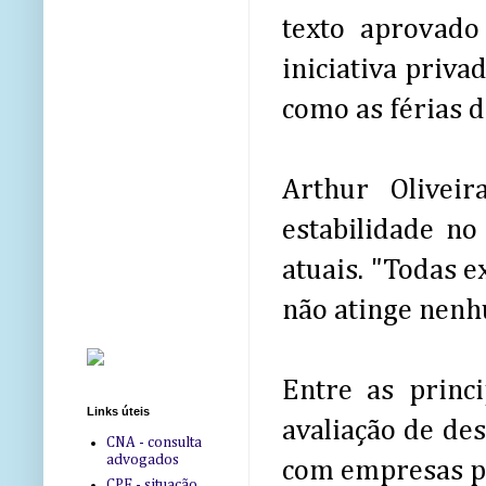
texto aprovad
iniciativa priva
como as férias d
Arthur Olivei
estabilidade no
atuais. "Todas e
não atinge nenh
Entre as princ
Links úteis
avaliação de de
CNA - consulta
advogados
com empresas p
CPF - situação