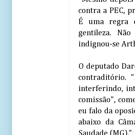
contra a PEC, p
É uma regra d
gentileza. Nã
indignou-se Art
O deputado Darc
contraditório.
interferindo, i
comissão", com
eu falo da oposi
abaixo da Câm
Saudade (MG)."