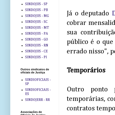
SINDOJUS - SP
SINDOJUS - PB
Já o deputado
SINDOJUS - MG
cobrar mensalid
SINDOJUS - SC
SINDOJUS - MT
sua contribuiç
SINDOJUS - PA
SINDOJUS - GO
público é o qu
SINDOJUS - RN
errado nisso", 
SINDOJUS - CE
SINDOJUS - PI
Temporários
Outros sindicatos de
oficiais de Justiça
SINDIOFICIAIS -
SP
Outro ponto 
SINDIOFICIAIS -
ES
temporárias, co
SINDOJERR - RR
contratos tempo
Associações de