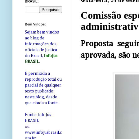
sexta-feira, 24 de set
BRASIL:
Comissão espe
administrativ
Bem Vindos:
Sejam bem vindos
ao blog de
Proposta segui
informações dos
oficiais de Justiça
aprovada, são n
do Brasil,
InfoJus
BRASIL
.
É permitida a
reprodução total ou
parcial de qualquer
texto publicado
neste blog, desde
que citada a fonte.
Fonte: InfoJus
BRASIL
ou
www.infojusbrasil.c
om
.br