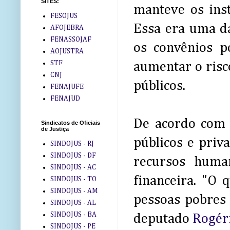
SITES:
manteve os ins
FESOJUS
Essa era uma da
AFOJEBRA
FENASSOJAF
os convênios p
AOJUSTRA
STF
aumentar o risc
CNJ
públicos.
FENAJUFE
FENAJUD
De acordo com 
Sindicatos de Oficiais
de Justiça
públicos e priva
SINDOJUS - RJ
SINDOJUS - DF
recursos huma
SINDOJUS - AC
financeira. "O 
SINDOJUS - TO
SINDOJUS - AM
pessoas pobres 
SINDOJUS - AL
SINDOJUS - BA
deputado
Rogér
SINDOJUS - PE