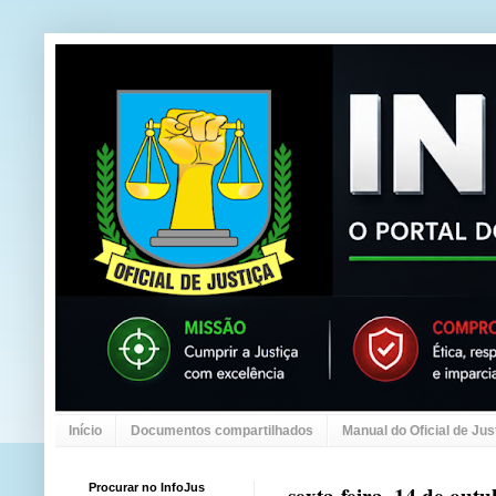
Início
Documentos compartilhados
Manual do Oficial de Jus
Procurar no InfoJus