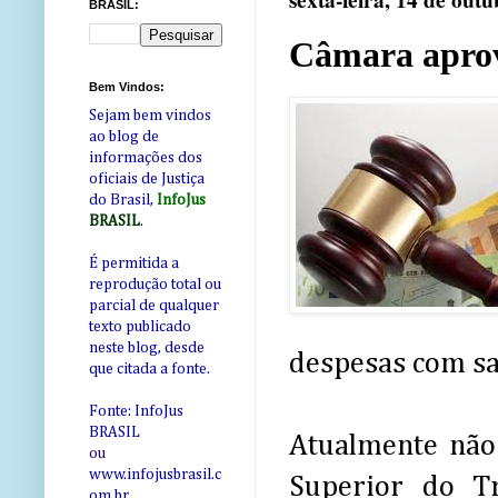
sexta-feira, 14 de out
BRASIL:
Câmara aprov
Bem Vindos:
Sejam bem vindos
ao blog de
informações dos
oficiais de Justiça
do Brasil,
InfoJus
BRASIL
.
É permitida a
reprodução total ou
parcial de qualquer
texto publicado
neste blog, desde
despesas com sa
que citada a fonte.
Fonte: InfoJus
BRASIL
Atualmente não 
ou
www.infojusbrasil.c
Superior do T
om
.br