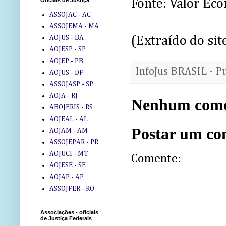
Fonte: Valor Ec
Oficiais de Justiça
ASSOJAC - AC
ASSOJEMA - MA
AOJUS - BA
(Extraído do sit
AOJESP - SP
AOJEP - PB
InfoJus BRASIL - P
AOJUS - DF
ASSOJASP - SP
AOJA - RJ
Nenhum come
ABOJERIS - RS
AOJEAL - AL
Postar um co
AOJAM - AM
ASSOJEPAR - PR
AOJUCI - MT
Comente:
AOJESE - SE
AOJAP - AP
ASSOJFER - RO
Associações - oficiais
de Justiça Federais