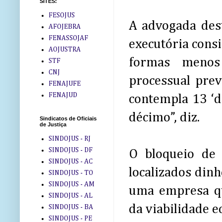
SITES:
FESOJUS
A advogada des
AFOJEBRA
FENASSOJAF
executória consi
AOJUSTRA
formas menos
STF
CNJ
processual pre
FENAJUFE
FENAJUD
contempla 13 ‘d
décimo”, diz.
Sindicatos de Oficiais
de Justiça
SINDOJUS - RJ
SINDOJUS - DF
O bloqueio de
SINDOJUS - AC
localizados dinh
SINDOJUS - TO
SINDOJUS - AM
uma empresa qu
SINDOJUS - AL
da viabilidade e
SINDOJUS - BA
SINDOJUS - PE