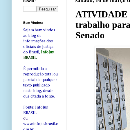
sábado, 16 de março 
BRASIL:
ATIVIDADE D
trabalho para
Bem Vindos:
Sejam bem vindos
Senado
ao blog de
informações dos
oficiais de Justiça
do Brasil,
InfoJus
BRASIL
.
É permitida a
reprodução total ou
parcial de qualquer
texto publicado
neste blog, desde
que citada a fonte.
Fonte: InfoJus
BRASIL
ou
www.infojusbrasil.c
om
.br