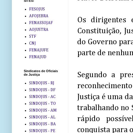
SITES:
FESOJUS
AFOJEBRA
Os dirigentes 
FENASSOJAF
Constituição, Ju
AOJUSTRA
STF
do Governo para
CNJ
FENAJUFE
parte de nenhum
FENAJUD
Sindicatos de Oficiais
Segundo a pres
de Justiça
SINDOJUS - RJ
reconhecimento 
SINDOJUS - DF
Justiça é uma d
SINDOJUS - AC
SINDOJUS - TO
trabalhando no 
SINDOJUS - AM
rápido possív
SINDOJUS - AL
SINDOJUS - BA
conquista para os
SINDOJUS - PE