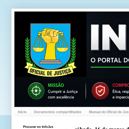
Início
Documentos compartilhados
Manual do Oficial de Jus
Procurar no InfoJus