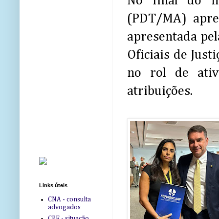
No final do m
(PDT/MA) apre
apresentada pel
Oficiais de Just
no rol de ati
atribuições.
Links úteis
CNA - consulta
advogados
CPF - situação