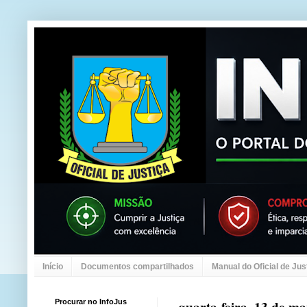
Início
Documentos compartilhados
Manual do Oficial de Jus
Procurar no InfoJus