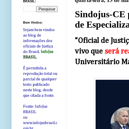
quarta-feira, 13 de m
BRASIL:
Sindojus-CE p
de Especializ
Bem Vindos:
Sejam bem vindos
ao blog de
“Oficial de Just
informações dos
oficiais de Justiça
vivo que
será re
do Brasil,
InfoJus
BRASIL
.
Universitário M
É permitida a
reprodução total ou
parcial de qualquer
texto publicado
neste blog, desde
que citada a fonte.
Fonte: InfoJus
BRASIL
ou
www.infojusbrasil.c
om
.br