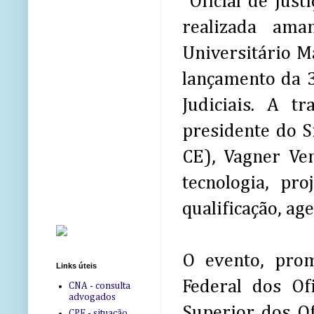
“Oficial de Just
realizada am
Universitário M
lançamento da 
Judiciais. A 
presidente do Si
CE), Vagner Ve
tecnologia, pro
qualificação, ag
O evento, pro
Links úteis
Federal dos Ofi
CNA - consulta
advogados
Superior dos Of
CPF - situação