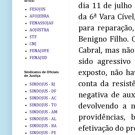
SITES:
dia 11 de julho
FESOJUS
da 6ª Vara Cíve
AFOJEBRA
FENASSOJAF
para reparação
AOJUSTRA
STF
Benigno Filho. O
CNJ
Cabral, mas não
FENAJUFE
FENAJUD
sido agressivo
exposto, não ha
Sindicatos de Oficiais
de Justiça
conta da resis
SINDOJUS - RJ
SINDOJUS - DF
negativa de aux
SINDOJUS - AC
devolvendo a 
SINDOJUS - TO
SINDOJUS - AM
providências,
SINDOJUS - AL
SINDOJUS - BA
efetivação do pr
SINDOJUS - PE