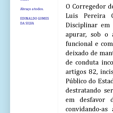
O Corregedor do
Abraço a todos.
Luis Pereira 
EDINALDO GOMES
DA SILVA
Disciplinar em
apurar, sob o 
funcional e com
deixado de mante
de conduta inco
artigos 82, inci
Público do Esta
destratando se
em desfavor d
convidando-as 