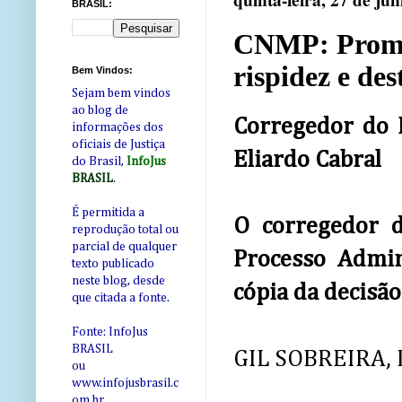
quinta-feira, 27 de ju
BRASIL:
CNMP: Promot
rispidez e des
Bem Vindos:
Sejam bem vindos
ao blog de
Corregedor do M
informações dos
oficiais de Justiça
Eliardo Cabral
do Brasil,
InfoJus
BRASIL
.
É permitida a
O corregedor d
reprodução total ou
parcial de qualquer
Processo Admin
texto publicado
neste blog, desde
cópia da decisão
que citada a fonte.
Fonte: InfoJus
BRASIL
GIL SOBREIRA,
ou
www.infojusbrasil.c
om
.br