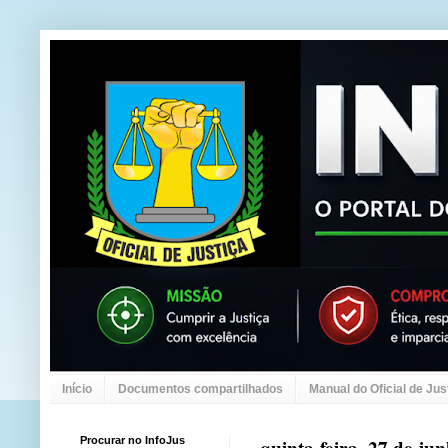
Início
Documentos compartilhados
Manual do Oficial de Jus
Procurar no InfoJus