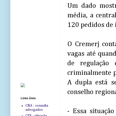
Um dado mostr
média, a centra
120 pedidos de 
O Cremerj cont
vagas até quand
de regulação 
criminalmente p
A dupla está se
conselho regiona
Links úteis
CNA - consulta
- Essa situaçã
advogados
CPF - situação