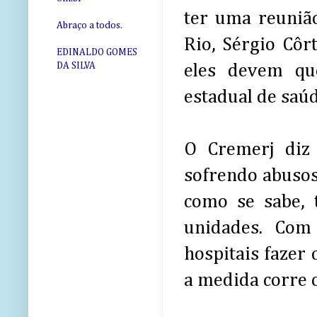
ter uma reuniã
Abraço a todos.
Rio, Sérgio Côr
EDINALDO GOMES
DA SILVA
eles devem qu
estadual de saúd
O Cremerj diz 
sofrendo abusos 
como se sabe, 
unidades. Com
hospitais fazer
a medida corre o