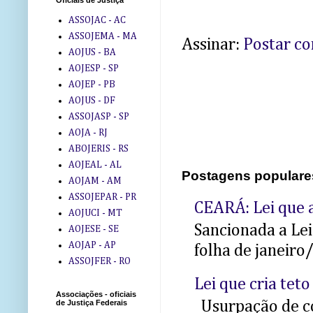
Oficiais de Justiça
ASSOJAC - AC
ASSOJEMA - MA
Assinar:
Postar c
AOJUS - BA
AOJESP - SP
AOJEP - PB
AOJUS - DF
ASSOJASP - SP
AOJA - RJ
ABOJERIS - RS
AOJEAL - AL
Postagens populare
AOJAM - AM
ASSOJEPAR - PR
CEARÁ: Lei que a
AOJUCI - MT
Sancionada a Le
AOJESE - SE
AOJAP - AP
folha de janeiro
ASSOJFER - RO
Lei que cria teto
Associações - oficiais
Usurpação de co
de Justiça Federais