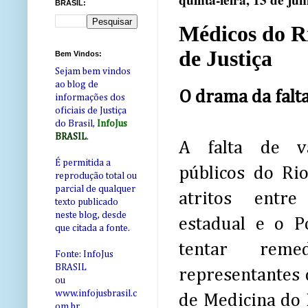
quinta-feira, 13 de ju
BRASIL:
Médicos do Ri
de Justiça
Bem Vindos:
Sejam bem vindos
ao blog de
O drama da falta
informações dos
oficiais de Justiça
do Brasil,
InfoJus
BRASIL
.
A falta de v
É permitida a
públicos do Ri
reprodução total ou
parcial de qualquer
atritos entr
texto publicado
neste blog, desde
estadual e o Po
que citada a fonte.
tentar reme
Fonte: InfoJus
BRASIL
representantes 
ou
www.infojusbrasil.c
de Medicina do 
om
.br