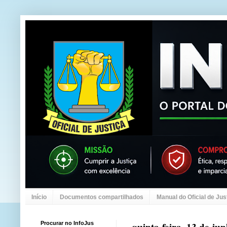
Início
Documentos compartilhados
Manual do Oficial de Jus
Procurar no InfoJus