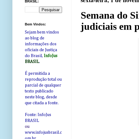
sexta-feira, 1 de nove
BRASIL:
Semana do Si
judiciais em 
Bem Vindos:
Sejam bem vindos
ao blog de
informações dos
oficiais de Justiça
do Brasil,
InfoJus
BRASIL
.
É permitida a
reprodução total ou
parcial de qualquer
texto publicado
neste blog, desde
que citada a fonte.
Fonte: InfoJus
BRASIL
ou
www.infojusbrasil.c
om
.br