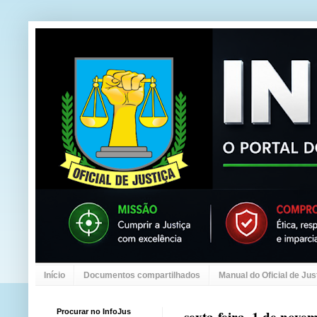
Início
Documentos compartilhados
Manual do Oficial de Jus
Procurar no InfoJus