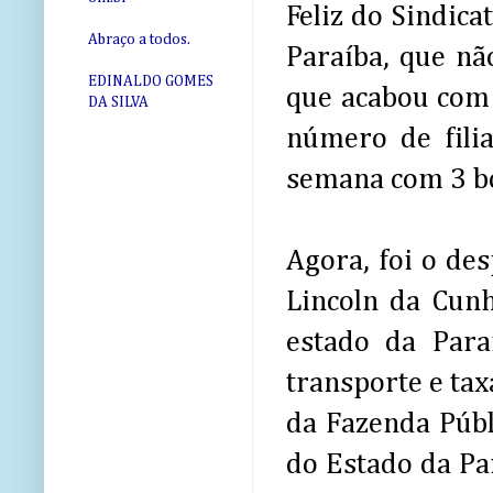
Feliz do Sindica
Abraço a todos.
Paraíba, que n
EDINALDO GOMES
que acabou com 
DA SILVA
número de fili
semana com 3 bo
Agora, foi o d
Lincoln da Cun
estado da Para
transporte e tax
da Fazenda Públi
do Estado da Pa