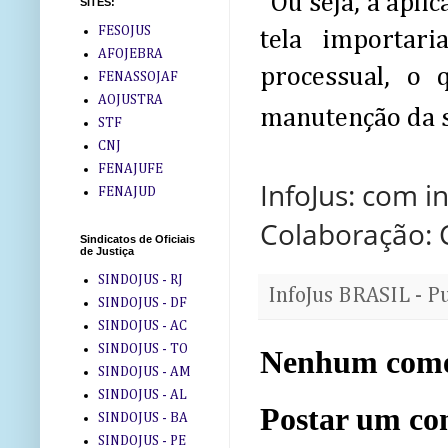
“Ou seja, a apli
SITES:
FESOJUS
tela importar
AFOJEBRA
processual, o
FENASSOJAF
AOJUSTRA
manutenção da s
STF
CNJ
FENAJUFE
InfoJus: com 
FENAJUD
Colaboração:
Sindicatos de Oficiais
de Justiça
SINDOJUS - RJ
InfoJus BRASIL - P
SINDOJUS - DF
SINDOJUS - AC
SINDOJUS - TO
Nenhum come
SINDOJUS - AM
SINDOJUS - AL
Postar um co
SINDOJUS - BA
SINDOJUS - PE