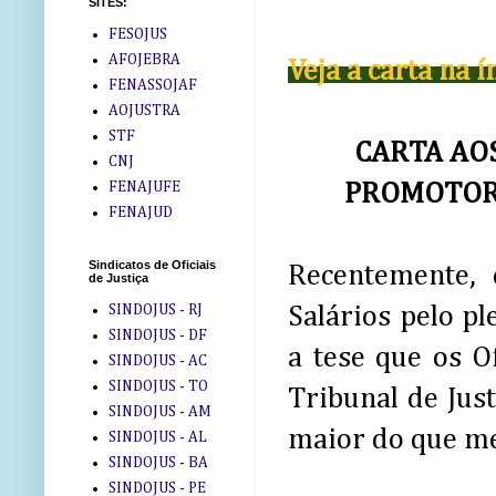
SITES:
FESOJUS
AFOJEBRA
Veja a carta na í
FENASSOJAF
AOJUSTRA
STF
CARTA AO
CNJ
FENAJUFE
PROMOTORE
FENAJUD
Sindicatos de Oficiais
Recentemente,
de Justiça
SINDOJUS - RJ
Salários pelo pl
SINDOJUS - DF
a tese que os O
SINDOJUS - AC
SINDOJUS - TO
Tribunal de Jus
SINDOJUS - AM
maior do que m
SINDOJUS - AL
SINDOJUS - BA
SINDOJUS - PE