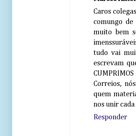
Caros colegas
comungo de f
muito bem se
imenssuráveis
tudo vai mu
escrevam qu
CUMPRIMOS O
Correios, nó
quem materia
nos unir cada
Responder