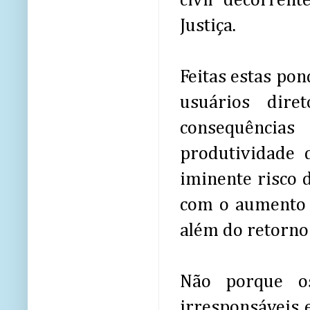
civil decorrent
Justiça.
Feitas estas pon
usuários dire
consequência
produtividade d
iminente risco d
com o aumento c
além do retorno
Não porque os 
irresponsáveis 