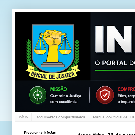
Início
Documentos compartilhados
Manual do Oficial de Jus
Procurar no InfoJus