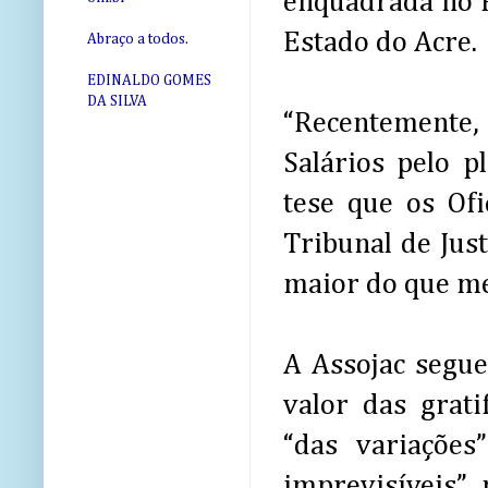
enquadrada no P
Estado do Acre.
Abraço a todos.
EDINALDO GOMES
DA SILVA
“Recentemente,
Salários pelo pl
tese que os Ofi
Tribunal de Jus
maior do que mer
A Assojac segue
valor das grati
“das variações
imprevisíveis”