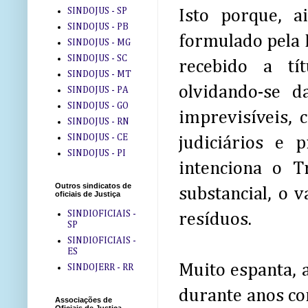
SINDOJUS - SP
Isto porque, a
SINDOJUS - PB
formulado pela F
SINDOJUS - MG
SINDOJUS - SC
recebido a tí
SINDOJUS - MT
olvidando-se d
SINDOJUS - PA
SINDOJUS - GO
imprevisíveis,
SINDOJUS - RN
SINDOJUS - CE
judiciários e 
SINDOJUS - PI
intenciona o T
Outros sindicatos de
substancial, o 
oficiais de Justiça
SINDIOFICIAIS -
resíduos.
SP
SINDIOFICIAIS -
ES
Muito espanta, a
SINDOJERR - RR
durante anos co
Associações de