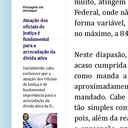
muito, atingem
Postagem em
Federal, onde n
destaque
Atuação dos
forma variável
oficiais de
no máximo, a 84
Justiça é
fundamental
para a
arrecadação da
Neste diapasão,
dívida ativa
acaso cumprida 
Inicialmente, cabe
esclarecer que a
como manda a L
atuação dos Oficiais
de Justiça é de
aproximadament
fundamental
mandado. Cabe 
importância para a
arrecadação da
tão simples co
dívida ativa da U...
pois, além da r