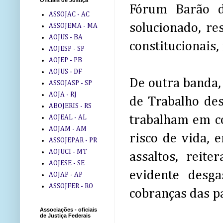
Oficiais de Justiça
Fórum Barão d
ASSOJAC - AC
solucionado, re
ASSOJEMA - MA
AOJUS - BA
constitucionais,
AOJESP - SP
AOJEP - PB
AOJUS - DF
De outra banda, 
ASSOJASP - SP
AOJA - RJ
de Trabalho des
ABOJERIS - RS
trabalham em c
AOJEAL - AL
AOJAM - AM
risco de vida, e
ASSOJEPAR - PR
AOJUCI - MT
assaltos, reit
AOJESE - SE
evidente desg
AOJAP - AP
ASSOJFER - RO
cobranças das pa
Associações - oficiais
de Justiça Federais