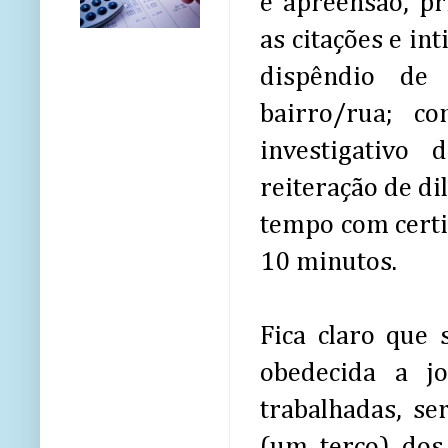
e apreensão, pr
as citações e in
dispêndio de
bairro/rua; co
investigativo
reiteração de di
tempo com certi
10 minutos.
Fica claro que
obedecida a j
trabalhadas, se
(um terço) dos