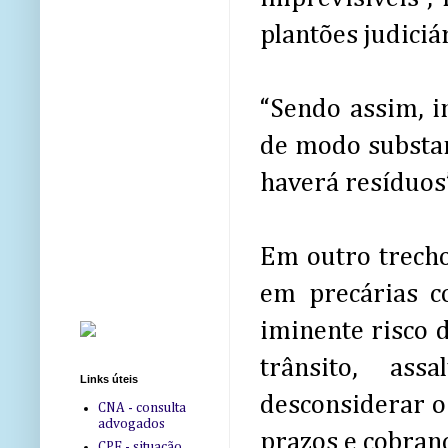
plantões judiciár
“Sendo assim, i
de modo substan
haverá resíduos”
Em outro trecho
em precárias c
iminente risco d
trânsito, ass
Links úteis
desconsiderar o
CNA - consulta
advogados
prazos e cobranç
CPF - situação