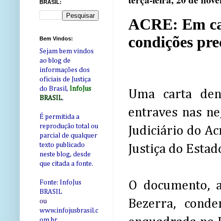
terça-feira, 20 de no
BRASIL:
ACRE: Em car
condições pre
Bem Vindos:
Sejam bem vindos
ao blog de
informações dos
oficiais de Justiça
do Brasil,
InfoJus
Uma carta den
BRASIL
.
entraves nas neg
É permitida a
reprodução total ou
Judiciário do Ac
parcial de qualquer
texto publicado
Justiça do Estado
neste blog, desde
que citada a fonte.
O documento, a
Fonte: InfoJus
BRASIL
Bezerra, cond
ou
www.infojusbrasil.c
om
.br