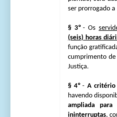
ser prorrogado a 
§ 3º
- Os
servi
(seis) horas diár
função gratificad
cumprimento de 07
Justiça.
§ 4º
-
A critéri
havendo disponib
ampliada para 
ininterruptas
,
co