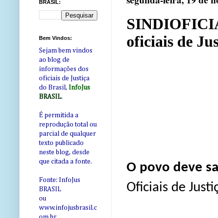
segunda-feira, 19 de 
BRASIL:
SINDIOFICIAI
oficiais de Ju
Bem Vindos:
Sejam bem vindos
ao blog de
informações dos
oficiais de Justiça
do Brasil,
InfoJus
BRASIL
.
É permitida a
reprodução total ou
parcial de qualquer
texto publicado
neste blog, desde
que citada a fonte.
O povo deve sa
Fonte: InfoJus
Oficiais de Just
BRASIL
ou
www.infojusbrasil.c
om
.br