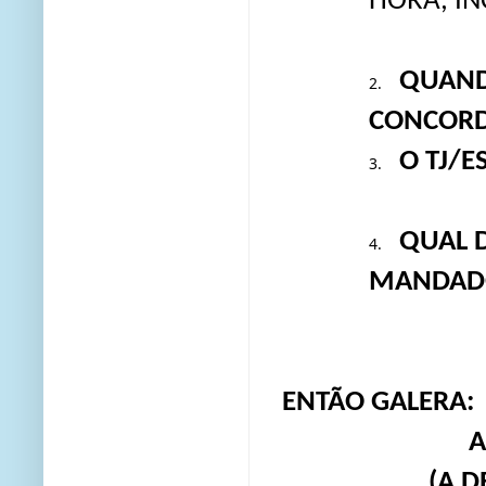
HORA, IN
QUAND
2.
CONCOR
O TJ/E
3.
QUAL D
4.
MANDAD
ENTÃO GALERA:
A
(A D