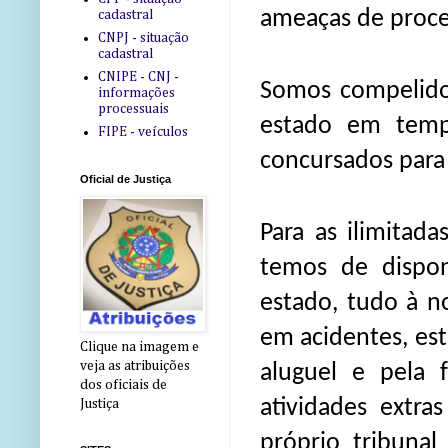
ameaças de proces
cadastral
CNPJ - situação
cadastral
CNIPE - CNJ -
Somos compelidos
informações
processuais
estado em temp
FIPE - veículos
concursados para
Oficial de Justiça
Para as ilimitada
temos de disponi
estado, tudo à n
em acidentes, est
Clique na imagem e
veja as atribuições
aluguel e pela 
dos oficiais de
atividades extra
Justiça
próprio tribuna