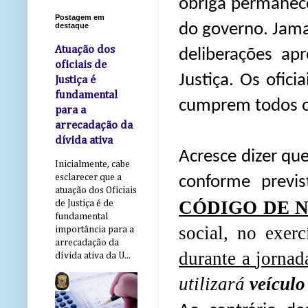
obriga permanece
Postagem em
do governo. Jamai
destaque
Atuação dos
deliberações ap
oficiais de
Justiça. Os ofic
Justiça é
fundamental
cumprem todos os
para a
arrecadação da
dívida ativa
Acresce dizer que
Inicialmente, cabe
esclarecer que a
conforme previ
atuação dos Oficiais
CÓDIGO DE 
de Justiça é de
fundamental
social, no exerc
importância para a
arrecadação da
durante a
jornad
dívida ativa da U...
utilizará
veículo