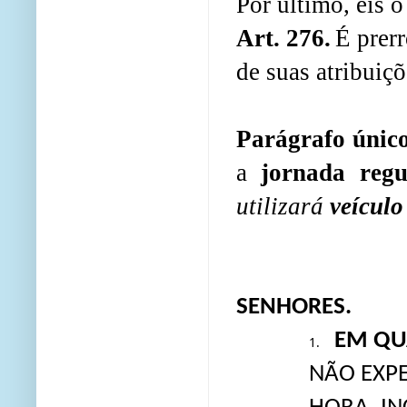
Por último, eis 
Art. 276.
É prerr
de suas atribuições
Parágrafo únic
a
jornada regu
utilizará
veículo
SENHORES.
EM QU
1.
NÃO EXP