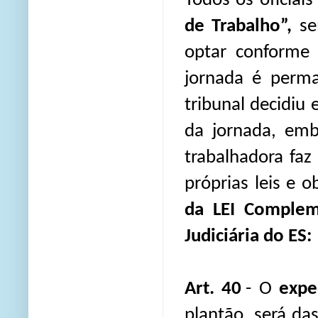
Todos os oficia
de Trabalho”,
se
optar conforme 
jornada é perma
tribunal decidiu 
da jornada, embo
trabalhadora fa
próprias leis e 
da LEI Complem
Judiciária do ES:
Art. 40
- O
expe
plantão, será da