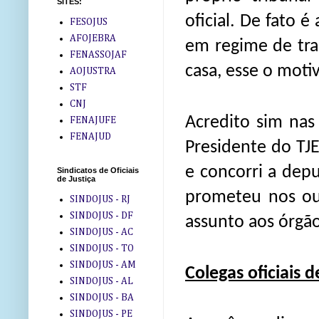
SITES:
oficial. De fato é
FESOJUS
AFOJEBRA
em regime de tra
FENASSOJAF
casa, esse o moti
AOJUSTRA
STF
CNJ
Acredito sim na
FENAJUFE
FENAJUD
Presidente do TJ
e concorri a dep
Sindicatos de Oficiais
de Justiça
prometeu nos ouv
SINDOJUS - RJ
SINDOJUS - DF
assunto aos órgã
SINDOJUS - AC
SINDOJUS - TO
SINDOJUS - AM
Colegas oficiais d
SINDOJUS - AL
SINDOJUS - BA
SINDOJUS - PE