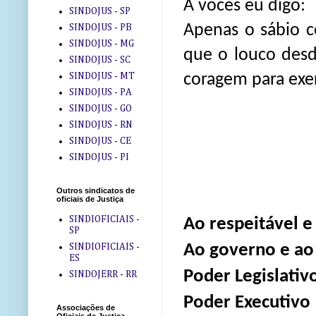
A vocês eu digo:
SINDOJUS - SP
Apenas o sábio c
SINDOJUS - PB
SINDOJUS - MG
que o louco desd
SINDOJUS - SC
SINDOJUS - MT
coragem para exer
SINDOJUS - PA
SINDOJUS - GO
SINDOJUS - RN
SINDOJUS - CE
SINDOJUS - PI
Outros sindicatos de
oficiais de Justiça
SINDIOFICIAIS -
Ao respeitável e
SP
Ao governo e ao 
SINDIOFICIAIS -
ES
Poder Legislativ
SINDOJERR - RR
Poder Executivo
Associações de