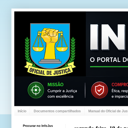
Início
Documentos compartilhados
Manual do Oficial de Jus
Procurar no InfoJus