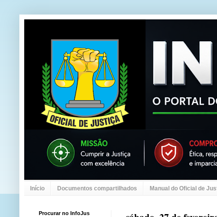
Início
Documentos compartilhados
Manual do Oficial de Jus
Procurar no InfoJus