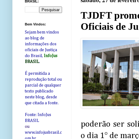
sábado, 27 de fevereir
BRASIL:
TJDFT promov
Oficiais de Ju
Bem Vindos:
Sejam bem vindos
ao blog de
informações dos
oficiais de Justiça
do Brasil,
InfoJus
BRASIL
.
É permitida a
reprodução total ou
parcial de qualquer
texto publicado
neste blog, desde
que citada a fonte.
Fonte: InfoJus
BRASIL
poderão ser soli
ou
www.infojusbrasil.c
o dia 1° de març
om
.br