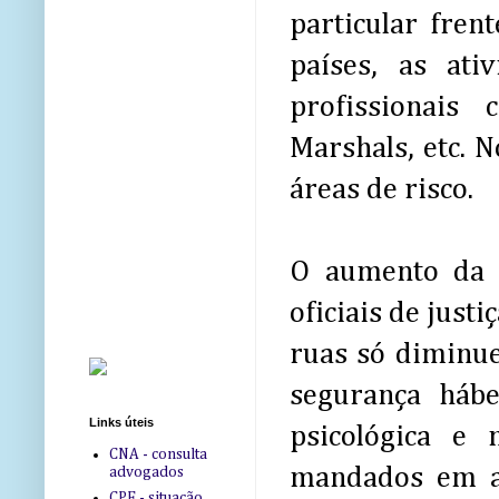
particular fre
países, as ati
profissionais 
Marshals, etc. 
áreas de risco.
O aumento da v
oficiais de just
ruas só diminu
segurança hábe
Links úteis
psicológica e 
CNA - consulta
mandados em am
advogados
CPF - situação