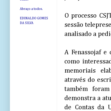
Abraço a todos.
O processo CSJT
EDINALDO GOMES
DA SILVA
sessão teleprese
analisado a ped
A Fenassojaf e 
como interessad
memoriais elab
através do escr
também foram 
demonstra a atu
de Contas da U