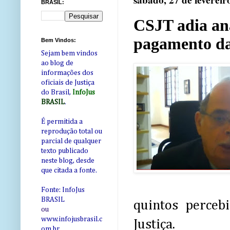
sábado, 27 de fevereir
BRASIL:
CSJT adia aná
pagamento da 
Bem Vindos:
Sejam bem vindos
ao blog de
informações dos
oficiais de Justiça
do Brasil,
InfoJus
BRASIL
.
É permitida a
reprodução total ou
parcial de qualquer
texto publicado
neste blog, desde
que citada a fonte.
Fonte: InfoJus
BRASIL
quintos perceb
ou
www.infojusbrasil.c
Justiça.
om
.br