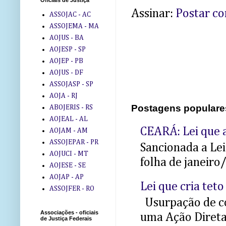
Oficiais de Justiça
Assinar:
Postar c
ASSOJAC - AC
ASSOJEMA - MA
AOJUS - BA
AOJESP - SP
AOJEP - PB
AOJUS - DF
ASSOJASP - SP
AOJA - RJ
Postagens populare
ABOJERIS - RS
AOJEAL - AL
CEARÁ: Lei que a
AOJAM - AM
ASSOJEPAR - PR
Sancionada a Le
AOJUCI - MT
folha de janeiro
AOJESE - SE
AOJAP - AP
Lei que cria teto
ASSOJFER - RO
Usurpação de co
Associações - oficiais
uma Ação Direta 
de Justiça Federais