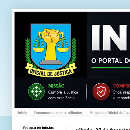
Início
Documentos compartilhados
Manual do Oficial de Jus
Procurar no InfoJus