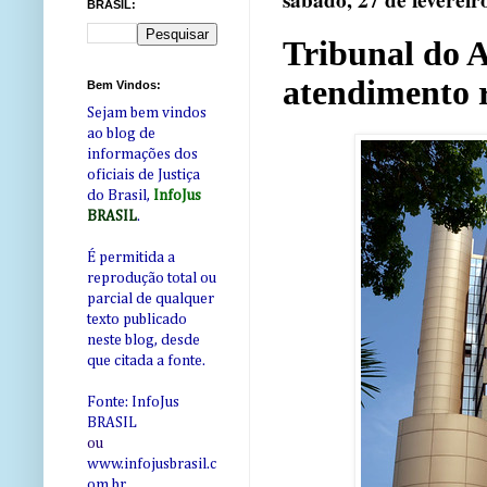
sábado, 27 de fevereir
BRASIL:
Tribunal do 
atendimento 
Bem Vindos:
Sejam bem vindos
ao blog de
informações dos
oficiais de Justiça
do Brasil,
InfoJus
BRASIL
.
É permitida a
reprodução total ou
parcial de qualquer
texto publicado
neste blog, desde
que citada a fonte.
Fonte: InfoJus
BRASIL
ou
www.infojusbrasil.c
om
.br