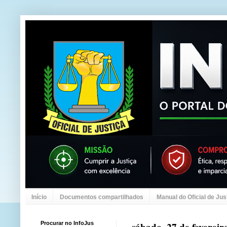
Início
Documentos compartilhados
Manual do Oficial de Jus
Procurar no InfoJus