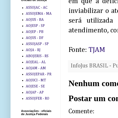
em que a defici
Oficiais de Justiça
ASSOJAC - AC
inviabilizar o 
ASSOJEMA - MA
será utilizad
AOJUS - BA
AOJESP - SP
atendimento, com
AOJEP - PB
AOJUS - DF
ASSOJASP - SP
Fonte:
TJAM
AOJA - RJ
ABOJERIS - RS
AOJEAL - AL
InfoJus BRASIL - P
AOJAM - AM
ASSOJEPAR - PR
AOJUCI - MT
Nenhum come
AOJESE - SE
AOJAP - AP
Postar um co
ASSOJFER - RO
Comente:
Associações - oficiais
de Justiça Federais