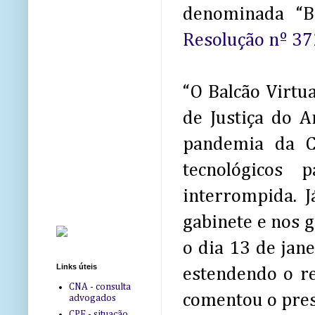
denominada “Ba
Resolução nº 37
“O Balcão Virtu
de Justiça do A
pandemia da C
tecnológicos 
interrompida. J
gabinete e nos g
o dia 13 de jan
Links úteis
estendendo o re
CNA - consulta
comentou o pres
advogados
CPF - situação