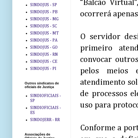
“Balcão Virtua
SINDOJUS - SP
SINDOJUS - PB
ocorrerá apenas
SINDOJUS - MG
SINDOJUS - SC
SINDOJUS - MT
O servidor des
SINDOJUS - PA
primeiro aten
SINDOJUS - GO
SINDOJUS - RN
convocar outro
SINDOJUS - CE
SINDOJUS - PI
pelos meios e
atendimento soli
Outros sindicatos de
oficiais de Justiça
de processos el
SINDIOFICIAIS -
SP
uso para protoco
SINDIOFICIAIS -
ES
SINDOJERR - RR
Conforme a porta
Associações de