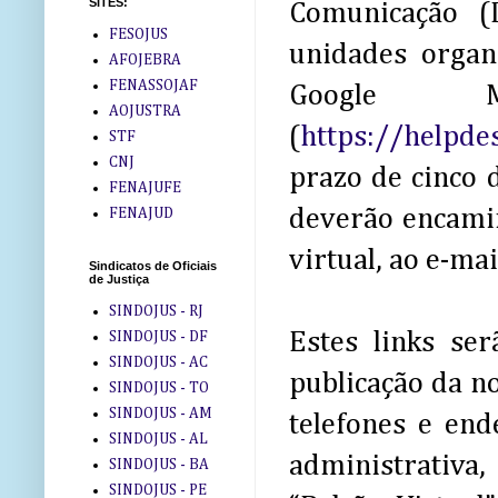
SITES:
Comunicação (
FESOJUS
unidades organ
AFOJEBRA
FENASSOJAF
Google M
AOJUSTRA
(
https://helpdes
STF
CNJ
prazo de cinco d
FENAJUFE
deverão encamin
FENAJUD
virtual, ao e-ma
Sindicatos de Oficiais
de Justiça
SINDOJUS - RJ
Estes links se
SINDOJUS - DF
SINDOJUS - AC
publicação da n
SINDOJUS - TO
SINDOJUS - AM
telefones e end
SINDOJUS - AL
administrativa
SINDOJUS - BA
SINDOJUS - PE