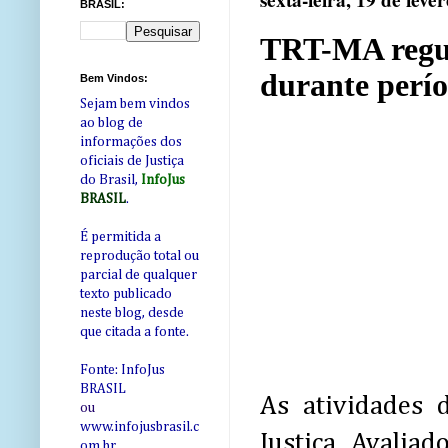
sexta-feira, 19 de feve
BRASIL:
TRT-MA regula
durante perío
Bem Vindos:
Sejam bem vindos
ao blog de
informações dos
oficiais de Justiça
do Brasil,
InfoJus
BRASIL
.
É permitida a
reprodução total ou
parcial de qualquer
texto publicado
neste blog, desde
que citada a fonte.
Fonte: InfoJus
BRASIL
As atividades 
ou
www.infojusbrasil.c
Justiça Avalia
om
.br