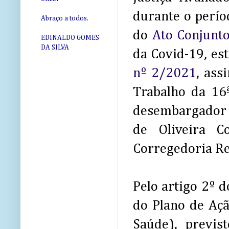
durante o perío
Abraço a todos.
do
Ato Conjunt
EDINALDO GOMES
DA SILVA
da Covid-19, es
nº 2/2021
, ass
Trabalho da 16ª
desembargador 
de Oliveira Co
Corregedoria Re
Pelo artigo 2º d
do Plano de Açã
Saúde), previ