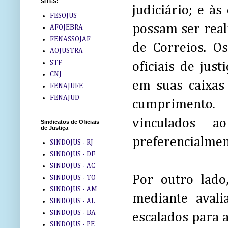
SITES:
judiciário; e à
FESOJUS
possam ser real
AFOJEBRA
FENASSOJAF
de Correios. O
AOJUSTRA
STF
oficiais de jus
CNJ
em suas caixas 
FENAJUFE
FENAJUD
cumprimento. 
vinculados a
Sindicatos de Oficiais
de Justiça
preferencialmen
SINDOJUS - RJ
SINDOJUS - DF
SINDOJUS - AC
Por outro lado
SINDOJUS - TO
SINDOJUS - AM
mediante aval
SINDOJUS - AL
SINDOJUS - BA
escalados para a
SINDOJUS - PE