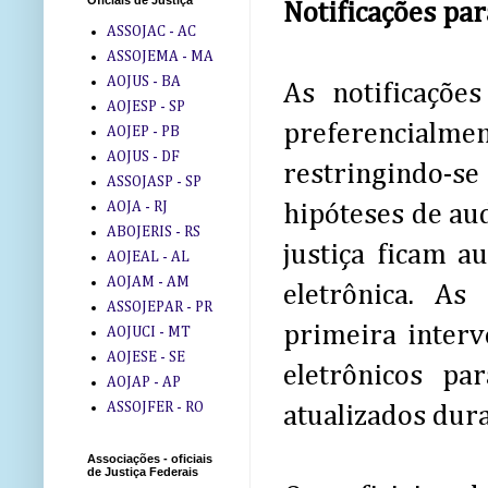
Oficiais de Justiça
Notificações par
ASSOJAC - AC
ASSOJEMA - MA
AOJUS - BA
As notificaçõe
AOJESP - SP
preferencial
AOJEP - PB
AOJUS - DF
restringindo-se
ASSOJASP - SP
AOJA - RJ
hipóteses de aud
ABOJERIS - RS
justiça ficam a
AOJEAL - AL
AOJAM - AM
eletrônica. As
ASSOJEPAR - PR
primeira interv
AOJUCI - MT
AOJESE - SE
eletrônicos pa
AOJAP - AP
ASSOJFER - RO
atualizados dura
Associações - oficiais
de Justiça Federais