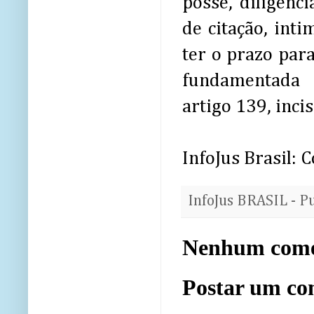
posse, diligênci
de citação, inti
ter o prazo par
fundamentada 
artigo 139, inci
InfoJus Brasil:
InfoJus BRASIL - P
Nenhum come
Postar um co