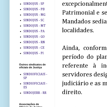
excepcionalment
SINDOJUS - SP
SINDOJUS - PB
Patrimonial e se
SINDOJUS - MG
Mandados sediad
SINDOJUS - SC
SINDOJUS - MT
localidades.
SINDOJUS - PA
SINDOJUS - GO
SINDOJUS - RN
Ainda, confor
SINDOJUS - CE
SINDOJUS - PI
período do pla
referente à i
Outros sindicatos de
oficiais de Justiça
servidores desi
SINDIOFICIAIS -
SP
judiciário e as
SINDIOFICIAIS -
ES
direito.
SINDOJERR - RR
Associações de