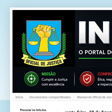
Início
Documentos compartilhados
Manual do Oficial de Jus
Procurar no InfoJus