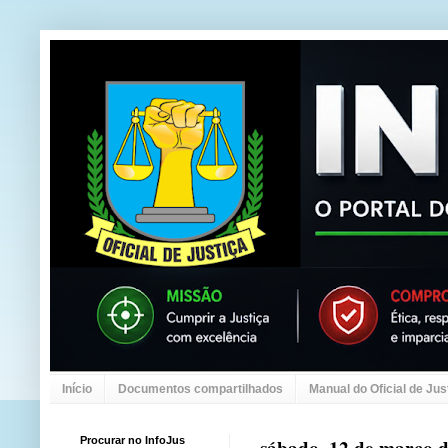
Início
Documentos compartilhados
Manual do Oficial de Jus
Procurar no InfoJus