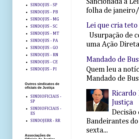
Sancionada a Le
SINDOJUS - SP
folha de janeiro
SINDOJUS - PB
SINDOJUS - MG
Lei que cria teto
SINDOJUS - SC
SINDOJUS - MT
Usurpação de co
SINDOJUS - PA
uma Ação Direta 
SINDOJUS - GO
SINDOJUS - RN
Mandado de Bus
SINDOJUS - CE
Quem leu a notíci
SINDOJUS - PI
Mandado de Busc
Outros sindicatos de
oficiais de Justiça
Ricardo 
SINDIOFICIAIS -
Justiça
SP
SINDIOFICIAIS -
Decisão 
ES
Bandeirantes do 
SINDOJERR - RR
sexta...
Associações de