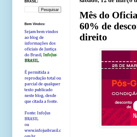
sábado, 12 de março 
BRASIL:
Mês do Oficia
60% de desco
Bem Vindos:
Sejam bem vindos
direito
ao blog de
informações dos
oficiais de Justiça
do Brasil,
InfoJus
BRASIL
.
É permitida a
reprodução total ou
parcial de qualquer
texto publicado
neste blog, desde
que citada a fonte.
Fonte: InfoJus
BRASIL
ou
www.infojusbrasil.c
om
.br