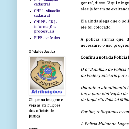
gente”, disse. “Aqui ni
cadastral
eles já foram se exaltand
CNPJ - situação
cadastral
Ela ainda alega que o po
CNIPE - CNJ -
informações
ele foi colocado.
processuais
FIPE - veículos
A polícia afirma que, 
necessário o uso progress
Oficial de Justiça
Confira a nota da Polícia 
O 6° Batalhão de Polícia 
do Poder Judiciário par
Durante o atendimento ho
força para efetivação da
de Inquérito Policial Mili
Clique na imagem e
veja as atribuições
dos oficiais de
Por fim, reforçamos o co
Justiça
A Polícia Militar de Lage