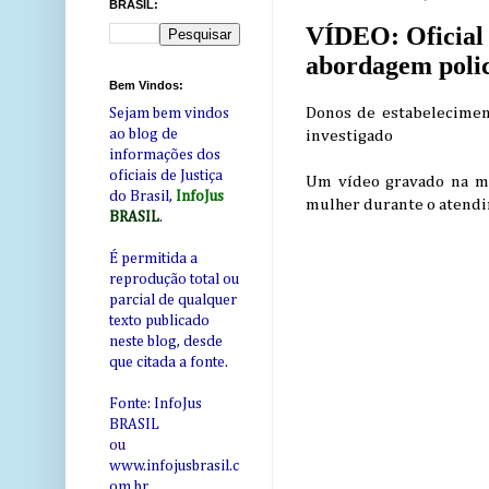
BRASIL:
VÍDEO: Oficial 
abordagem polic
Bem Vindos:
Donos de estabelecimen
Sejam bem vindos
ao blog de
investigado
informações dos
oficiais de Justiça
Um vídeo gravado na m
do Brasil,
InfoJus
mulher durante o atendim
BRASIL
.
É permitida a
reprodução total ou
parcial de qualquer
texto publicado
neste blog, desde
que citada a fonte.
Fonte: InfoJus
BRASIL
ou
www.infojusbrasil.c
om
.br