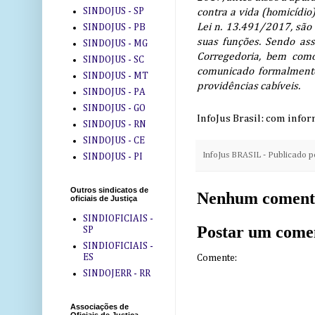
SINDOJUS - SP
contra a vida (homicídio
Lei n. 13.491/2017, são 
SINDOJUS - PB
suas funções. Sendo ass
SINDOJUS - MG
Corregedoria, bem como 
SINDOJUS - SC
comunicado formalmente 
SINDOJUS - MT
providências cabíveis.
SINDOJUS - PA
SINDOJUS - GO
InfoJus Brasil: com info
SINDOJUS - RN
SINDOJUS - CE
InfoJus BRASIL - Publicado 
SINDOJUS - PI
Outros sindicatos de
Nenhum coment
oficiais de Justiça
SINDIOFICIAIS -
Postar um come
SP
SINDIOFICIAIS -
ES
Comente:
SINDOJERR - RR
Associações de