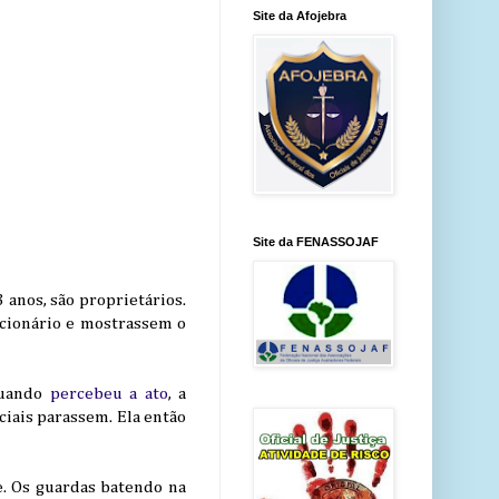
Site da Afojebra
Site da FENASSOJAF
 anos, são proprietários.
ncionário e mostrassem o
Quando
percebeu a ato
, a
iciais parassem. Ela então
e. Os guardas batendo na