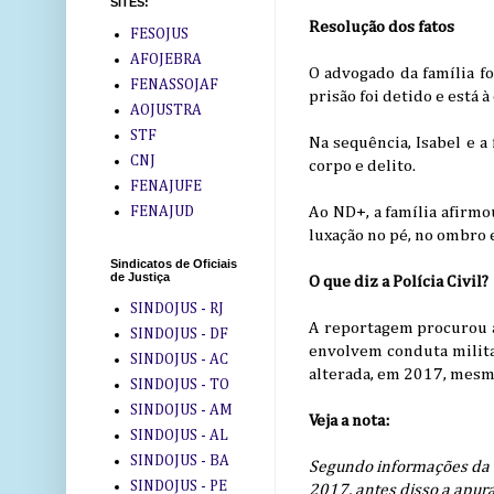
SITES:
Resolução dos fatos
FESOJUS
AFOJEBRA
O advogado da família f
FENASSOJAF
prisão foi detido e está à
AOJUSTRA
STF
Na sequência, Isabel e a
CNJ
corpo e delito.
FENAJUFE
FENAJUD
Ao ND+, a família afirm
luxação no pé, no ombro 
Sindicatos de Oficiais
de Justiça
O que diz a Polícia Civil?
SINDOJUS - RJ
A reportagem procurou a 
SINDOJUS - DF
envolvem conduta militar
SINDOJUS - AC
alterada, em 2017, mesm
SINDOJUS - TO
SINDOJUS - AM
Veja a nota:
SINDOJUS - AL
SINDOJUS - BA
Segundo informações da d
SINDOJUS - PE
2017, antes disso a apura