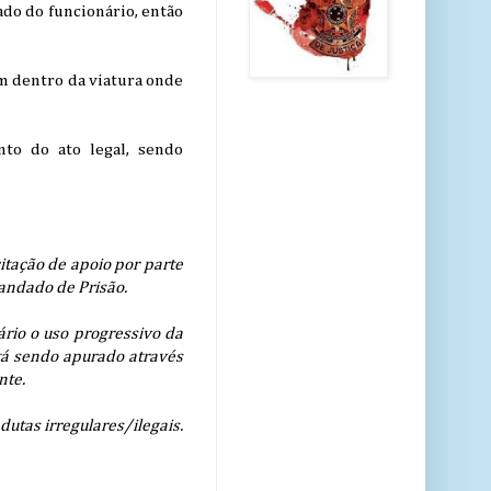
do do funcionário, então
ém dentro da viatura onde
nto do ato legal, sendo
itação de apoio por parte
andado de Prisão.
rio o uso progressivo da
stá sendo apurado através
nte.
utas irregulares/ilegais.