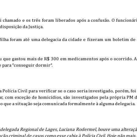
oi chamado e os três foram liberados após a confusão. O funcioná
 disposição da Justiça.
 filha foram até uma delegacia da cidade e fizeram um boletim de
ou que gastou mais de R$ 300 em medicamentos após o ocorrido. 
e para “conseguir dormir”.
Polícia Civil para verificar se o caso seria investigado, porém, fo
, com exceção de homicídios, são investigados pela própria PM de
o que a situação seja comunicada formalmente à alguma delegacia.
elegada Regional de Lages, Luciana Rodermel, houve uma alteração
ção criminal de casos como esse cabia à Polícia Civil. Hoje não mais,