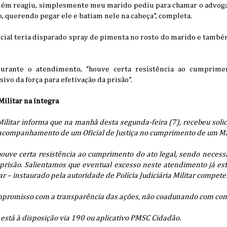
nguém reagiu, simplesmente meu marido pediu para chamar o advoga
o, querendo pegar ele e batiam nele na cabeça”, completa.
licial teria disparado spray de pimenta no rosto do marido e tamb
durante o atendimento, “houve certa resistência ao cumprime
ivo da força para efetivação da prisão”.
Militar na íntegra
Militar informa que na manhã desta segunda-feira (7), recebeu solic
a acompanhamento de um Oficial de Justiça no cumprimento de um M
uve certa resistência ao cumprimento do ato legal, sendo necessá
 prisão. Salientamos que eventual excesso neste atendimento já e
tar – instaurado pela autoridade de Polícia Judiciária Militar compete
mpromisso com a transparência das ações, não coadunando com cond
s está à disposição via 190 ou aplicativo PMSC Cidadão.