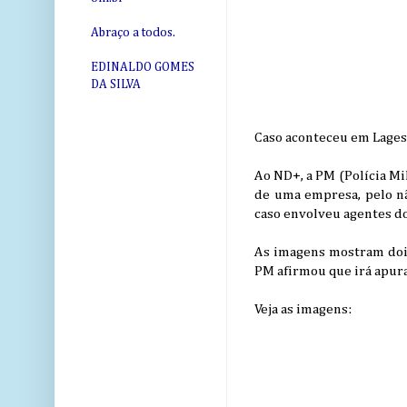
Abraço a todos.
EDINALDO GOMES
DA SILVA
Caso aconteceu em Lage
Ao ND+, a PM (Polícia M
de uma empresa, pelo n
caso envolveu agentes do
As imagens mostram dois
PM afirmou que irá apura
Veja as imagens: