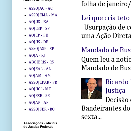
Oficiais de Justiça
folha de janeiro
ASSOJAC - AC
ASSOJEMA - MA
Lei que cria teto
AOJUS - BA
Usurpação de co
AOJESP - SP
uma Ação Direta 
AOJEP - PB
AOJUS - DF
Mandado de Bus
ASSOJASP - SP
AOJA - RJ
Quem leu a notíci
ABOJERIS - RS
Mandado de Busc
AOJEAL - AL
AOJAM - AM
Ricardo 
ASSOJEPAR - PR
AOJUCI - MT
Justiça
AOJESE - SE
Decisão 
AOJAP - AP
Bandeirantes do 
ASSOJFER - RO
sexta...
Associações - oficiais
de Justiça Federais