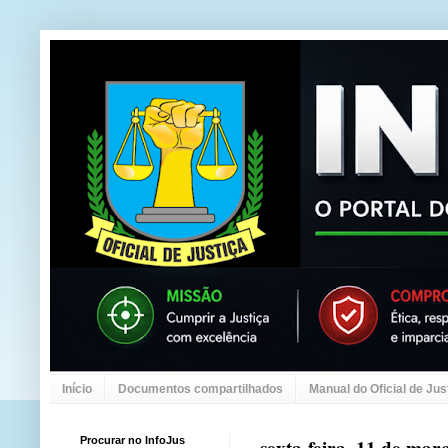
Início
Documentos compartilhados
Manual do Oficial de Jus
Procurar no InfoJus