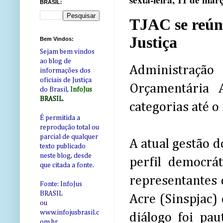
sexta-feira, 11 de mar
BRASIL:
TJAC se reúne
Justiça
Bem Vindos:
Sejam bem vindos
ao blog de
Administraçã
informações dos
oficiais de Justiça
Orçamentária 
do Brasil,
InfoJus
BRASIL
.
categorias até o
É permitida a
reprodução total ou
parcial de qualquer
A atual gestão d
texto publicado
neste blog, desde
perfil democrát
que citada a fonte.
representantes 
Fonte: InfoJus
BRASIL
Acre (Sinspjac) 
ou
www.infojusbrasil.c
diálogo foi pa
om
.br