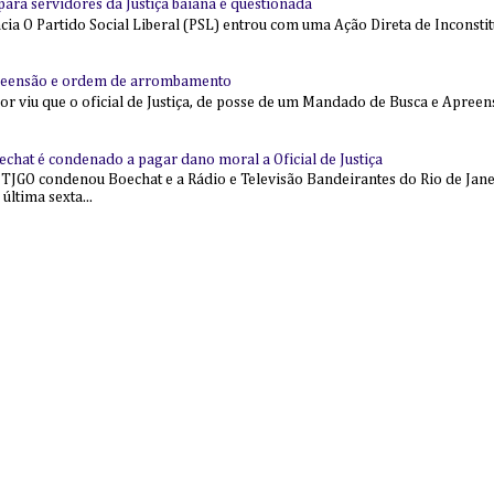
l para servidores da Justiça baiana é questionada
 O Partido Social Liberal (PSL) entrou com uma Ação Direta de Inconstit
reensão e ordem de arrombamento
ior viu que o oficial de Justiça, de posse de um Mandado de Busca e Apree
echat é condenado a pagar dano moral a Oficial de Justiça
 TJGO condenou Boechat e a Rádio e Televisão Bandeirantes do Rio de Jan
última sexta...