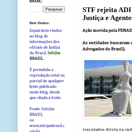
BRASIL:
STF rejeita ADI 
Justiça e Agent
Bem Vindos:
Ação movida pela FENAS
Sejam bem vindos
ao blog de
informações dos
As entidades buscavam c
oficiais de Justiça
Advogados do Brasil).
do Brasil,
InfoJus
BRASIL
.
É permitida a
reprodução total ou
parcial de qualquer
texto publicado
neste blog, desde
que citada a fonte.
Fonte: InfoJus
BRASIL
ou
www.infojusbrasil.c
vinculados direta ou ind
om
.br