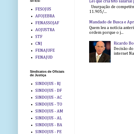
SITES:
Lei que cria teto salaria
Usurpação de competência
FESOJUS
11.905/...
AFOJEBRA
Mandado de Busca e Ap
FENASSOJAF
Quem leu a notícia anter
AOJUSTRA
ordem porque o j...
STF
Ricardo Bo
CNJ
Decisão do
FENAJUFE
internet Na 
FENAJUD
Sindicatos de Oficiais
de Justiça
SINDOJUS - RJ
SINDOJUS - DF
SINDOJUS - AC
SINDOJUS - TO
SINDOJUS - AM
SINDOJUS - AL
SINDOJUS - BA
SINDOJUS - PE