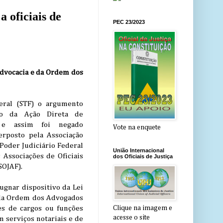
 oficiais de
PEC 23/2023
Advocacia e da Ordem dos
eral (STF) o argumento
to da Ação Direta de
5 e assim foi negado
Vote na enquete
erposto pela Associação
Poder Judiciário Federal
União Internacional
 Associações de Oficiais
dos Oficiais de Justiça
SOJAF).
gnar dispositivo da Lei
 da Ordem dos Advogados
es de cargos ou funções
Clique na imagem e
acesse o site
 serviços notariais e de