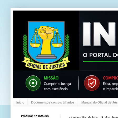
Início
Documentos compartilhados
Manual do Oficial de Jus
Procurar no InfoJus