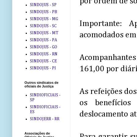
por ordem de sol
SINDOJUS - SP
SINDOJUS - PB
SINDOJUS - MG
Importante: A
SINDOJUS - SC
SINDOJUS - MT
acomodados em h
SINDOJUS - PA
SINDOJUS - GO
SINDOJUS - RN
Acompanhantes 
SINDOJUS - CE
161,00 por diári
SINDOJUS - PI
Outros sindicatos de
oficiais de Justiça
As refeições dos
SINDIOFICIAIS -
SP
os benefícios
SINDIOFICIAIS -
ES
deslocamento até
SINDOJERR - RR
Associações de
Para garantir s