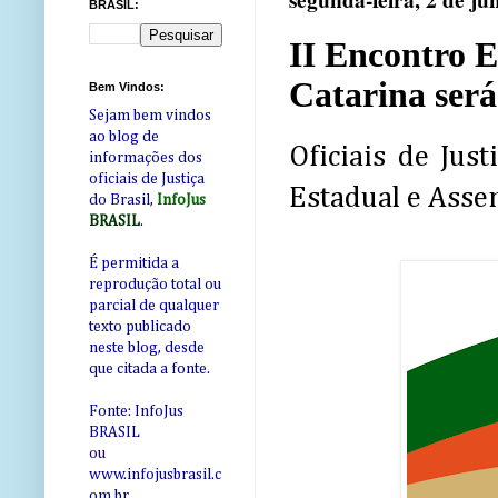
segunda-feira, 2 de ju
BRASIL:
II Encontro E
Catarina será
Bem Vindos:
Sejam bem vindos
ao blog de
Oficiais de Jus
informações dos
oficiais de Justiça
Estadual e Asse
do Brasil,
InfoJus
BRASIL
.
É permitida a
reprodução total ou
parcial de qualquer
texto publicado
neste blog, desde
que citada a fonte.
Fonte: InfoJus
BRASIL
ou
www.infojusbrasil.c
om
.br