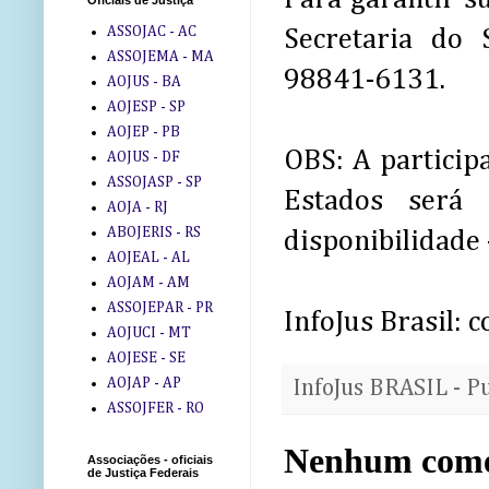
Oficiais de Justiça
ASSOJAC - AC
Secretaria do 
ASSOJEMA - MA
98841-6131.
AOJUS - BA
AOJESP - SP
AOJEP - PB
OBS: A participa
AOJUS - DF
ASSOJASP - SP
Estados será
AOJA - RJ
ABOJERIS - RS
disponibilidade 
AOJEAL - AL
AOJAM - AM
ASSOJEPAR - PR
InfoJus Brasil:
AOJUCI - MT
AOJESE - SE
AOJAP - AP
InfoJus BRASIL - P
ASSOJFER - RO
Nenhum come
Associações - oficiais
de Justiça Federais