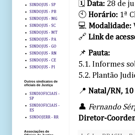
🗓️
Data:
28 de ju
SINDOJUS - SP
SINDOJUS - PB
🕙
Horário:
1ª C
SINDOJUS - MG
💻
Modalidade:
SINDOJUS - SC
SINDOJUS - MT
🔗
Link de acess
SINDOJUS - PA
SINDOJUS - GO
📌
Pauta:
SINDOJUS - RN
SINDOJUS - CE
5.1. Informes s
SINDOJUS - PI
5.2. Plantão Judi
Outros sindicatos de
oficiais de Justiça
📍
Natal/RN, 10
SINDIOFICIAIS -
SP
👤
Fernando Sér
SINDIOFICIAIS -
ES
Diretor-Coorde
SINDOJERR - RR
Associações de