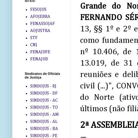
SITES:
Grande do Nor
FESOJUS
FERNANDO SÉR
AFOJEBRA
FENASSOJAF
13, §§ 1º e 2º e
AOJUSTRA
STF
como fundamen
CNJ
nº 10.406, de 
FENAJUFE
FENAJUD
13.019, de 31 
reuniões e deli
Sindicatos de Oficiais
de Justiça
civil (...)", CO
SINDOJUS - RJ
SINDOJUS - DF
do Norte (ativo
SINDOJUS - AC
últimos (não fil
SINDOJUS - TO
SINDOJUS - AM
SINDOJUS - AL
2ª ASSEMBLEI
SINDOJUS - BA
SINDOJUS - PE