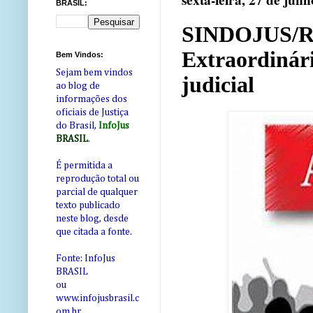
sexta-feira, 27 de jun
BRASIL:
SINDOJUS/RN 
Extraordinári
Bem Vindos:
Sejam bem vindos
judicial
ao blog de
informações dos
oficiais de Justiça
do Brasil,
InfoJus
BRASIL
.
É permitida a
reprodução total ou
parcial de qualquer
texto publicado
neste blog, desde
que citada a fonte.
Fonte: InfoJus
BRASIL
ou
www.infojusbrasil.c
om
.br