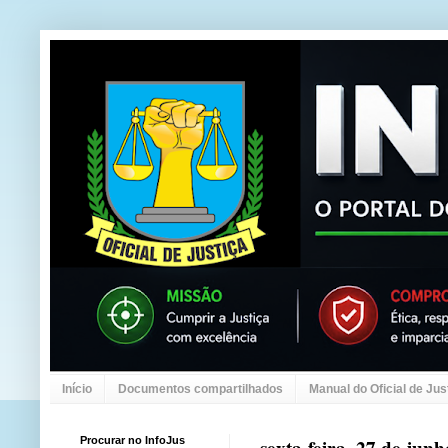
Início
Documentos compartilhados
Manual do Oficial de Jus
Procurar no InfoJus