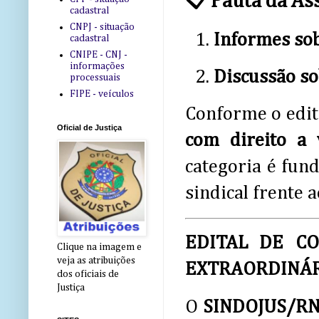
📋 Pauta da As
cadastral
CNPJ - situação
Informes sob
cadastral
CNIPE - CNJ -
informações
Discussão so
processuais
FIPE - veículos
Conforme o edit
Oficial de Justiça
com direito a 
categoria é fun
sindical frente a
EDITAL DE CO
Clique na imagem e
veja as atribuições
EXTRAORDINÁ
dos oficiais de
Justiça
O
SINDOJUS/RN –