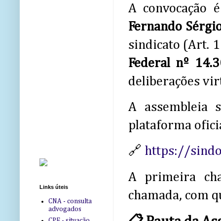
A convocação é
Fernando Sérgi
sindicato (Art. 1
Federal nº 14.
deliberações vir
A assembleia 
plataforma oficia
🔗
https://sind
A primeira ch
Links úteis
chamada, com qu
CNA - consulta
advogados
CPF - situação