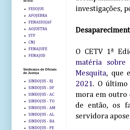
SITES:
investigações, p
FESOJUS
AFOJEBRA
FENASSOJAF
Desaparecimento
AOJUSTRA
STF
CNJ
FENAJUFE
O CETV 1ª Ediç
FENAJUD
matéria sobre 
Sindicatos de Oficiais
Mesquita
, que 
de Justiça
SINDOJUS - RJ
2021
. O último
SINDOJUS - DF
mora em outro e
SINDOJUS - AC
SINDOJUS - TO
de então, os f
SINDOJUS - AM
servidora apose
SINDOJUS - AL
SINDOJUS - BA
SINDOJUS - PE