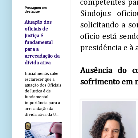
competentes par
Postagem em
Sindojus ofic
destaque
Atuação dos
solicitando a s
oficiais de
ofício está send
Justiça é
fundamental
presidência e à a
para a
arrecadação da
dívida ativa
Ausência do 
Inicialmente, cabe
esclarecer que a
sofrimento em m
atuação dos Oficiais
de Justiça é de
fundamental
importância para a
arrecadação da
dívida ativa da U...