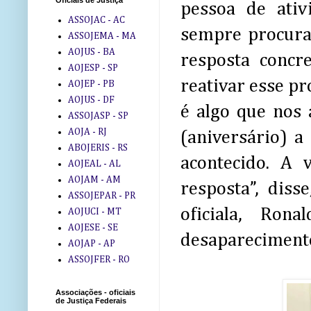
Oficiais de Justiça
pessoa de ativ
ASSOJAC - AC
sempre procura
ASSOJEMA - MA
AOJUS - BA
resposta concr
AOJESP - SP
reativar esse pr
AOJEP - PB
AOJUS - DF
é algo que nos
ASSOJASP - SP
AOJA - RJ
(aniversário) a
ABOJERIS - RS
acontecido. A 
AOJEAL - AL
AOJAM - AM
resposta”, dis
ASSOJEPAR - PR
oficiala, Ro
AOJUCI - MT
AOJESE - SE
desaparecimento
AOJAP - AP
ASSOJFER - RO
Associações - oficiais
de Justiça Federais