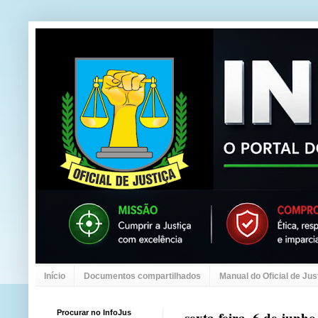
Início
Documentos compartilhados
Manual do Oficial de Jus
Procurar no InfoJus