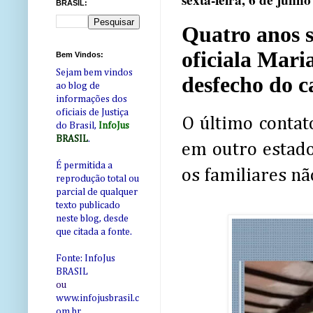
sexta-feira, 6 de junh
BRASIL:
Quatro anos 
oficiala Mari
Bem Vindos:
Sejam bem vindos
desfecho do c
ao blog de
informações dos
oficiais de Justiça
O último contat
do Brasil,
InfoJus
BRASIL
.
em outro estado
É permitida a
os familiares n
reprodução total ou
parcial de qualquer
texto publicado
neste blog, desde
que citada a fonte.
Fonte: InfoJus
BRASIL
ou
www.infojusbrasil.c
om
.br