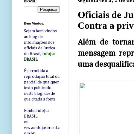
segunda-feira, 2 de d
BRASIL:
Oficiais de J
Contra a priv
Bem Vindos:
Sejam bem vindos
ao blog de
Além de tornar
informações dos
oficiais de Justiça
mensagem repre
do Brasil,
InfoJus
BRASIL
.
uma desqualific
É permitida a
reprodução total ou
parcial de qualquer
texto publicado
neste blog, desde
que citada a fonte.
Fonte: InfoJus
BRASIL
ou
www.infojusbrasil.c
om
.br