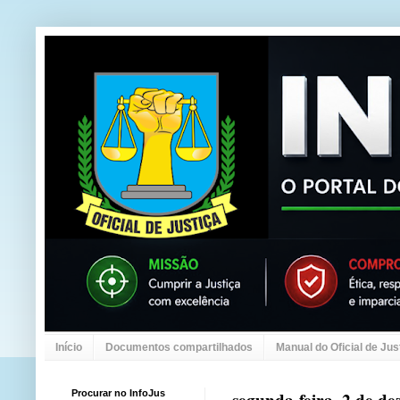
Início
Documentos compartilhados
Manual do Oficial de Jus
Procurar no InfoJus