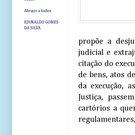
Abraço a todos.
EDINALDO GOMES
DA SILVA
propõe a desjud
judicial e extr
citação do exec
de bens, atos d
da execução, as
Justiça, passe
cartórios a que
regulamentares,