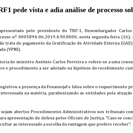
RF1 pede vista e adia análise de processo 
apresentado pelo presidente do TRF-1, Desembargador Carlos 
cesso nº 0005894-06.2019.4.90.8000, nesta segunda-feira (16), 
ação trata do pagamento da Gratificação de Atividade Externa (GAE
da (VPNI).
toria do ministro Antônio Carlos Ferreira e refere-se a uma cons
bre o procedimento a ser adotado na hipótese do recebimento cumu
 registrou a presença da Fenassojaf e falou sobre o requerimento pr
nteressada na matéria, parabenizando as entidades pela atuação 
e sejam abertos Procedimentos Administrativos nos tribunais com
ara apresentação de defesa pelos Oficiais de Justiça. “Caso se con
acultar ao interessado a escolha da vantagem que prefere receber”.