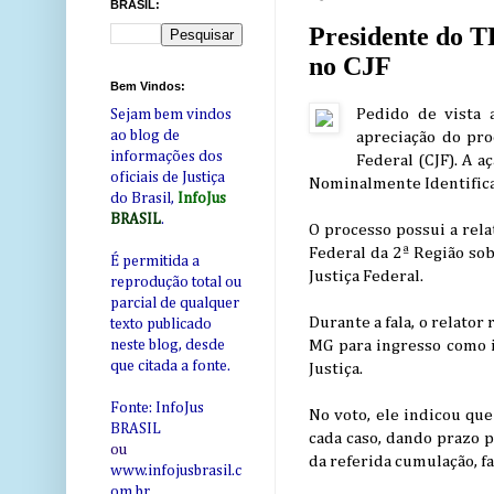
BRASIL:
Presidente do T
no CJF
Bem Vindos:
Pedido de vista 
Sejam bem vindos
ao blog de
apreciação do pro
informações dos
Federal (CJF). A 
oficiais de Justiça
Nominalmente Identifica
do Brasil,
InfoJus
BRASIL
.
O processo possui a rela
Federal da 2ª Região so
É permitida a
Justiça Federal.
reprodução total ou
parcial de qualquer
Durante a fala, o relator
texto publicado
MG para ingresso como i
neste blog, desde
que citada a fonte.
Justiça.
Fonte: InfoJus
No voto, ele indicou qu
BRASIL
cada caso, dando prazo p
ou
da referida cumulação, f
www.infojusbrasil.c
om
.br