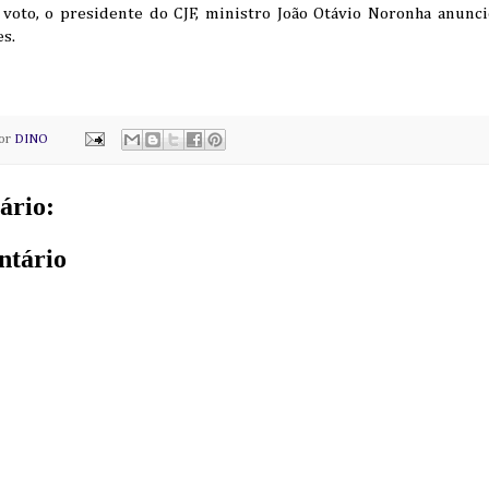
voto, o presidente do CJF, ministro João Otávio Noronha anunc
s.
por
DINO
ário:
ntário