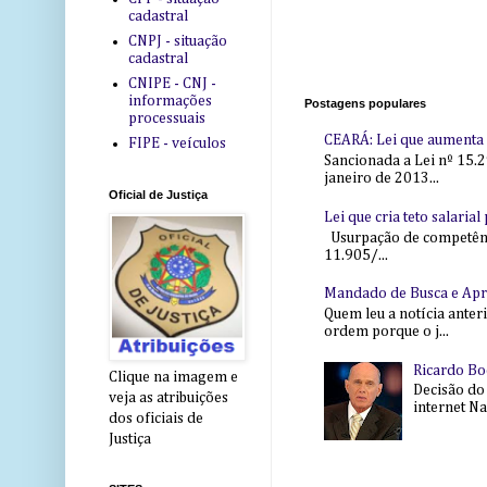
cadastral
CNPJ - situação
cadastral
CNIPE - CNJ -
informações
Postagens populares
processuais
CEARÁ: Lei que aumenta s
FIPE - veículos
Sancionada a Lei nº 15.2
janeiro de 2013...
Oficial de Justiça
Lei que cria teto salaria
Usurpação de competência
11.905/...
Mandado de Busca e Ap
Quem leu a notícia anter
ordem porque o j...
Ricardo Bo
Clique na imagem e
Decisão do
veja as atribuições
internet Na 
dos oficiais de
Justiça