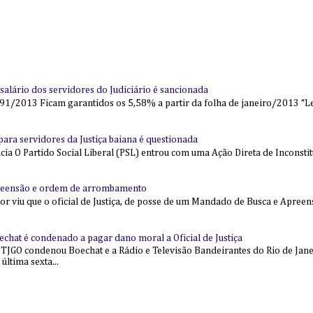
alário dos servidores do Judiciário é sancionada
91/2013 Ficam garantidos os 5,58% a partir da folha de janeiro/2013 “Lei
l para servidores da Justiça baiana é questionada
 O Partido Social Liberal (PSL) entrou com uma Ação Direta de Inconstit
reensão e ordem de arrombamento
ior viu que o oficial de Justiça, de posse de um Mandado de Busca e Apree
echat é condenado a pagar dano moral a Oficial de Justiça
 TJGO condenou Boechat e a Rádio e Televisão Bandeirantes do Rio de Jan
última sexta...