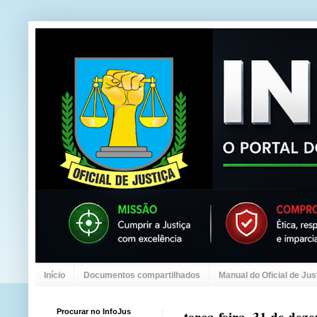
Início
Documentos compartilhados
Manual do Oficial de Jus
Procurar no InfoJus