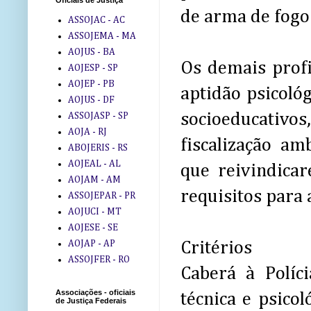
Oficiais de Justiça
de arma de fogo 
ASSOJAC - AC
ASSOJEMA - MA
AOJUS - BA
Os demais profi
AOJESP - SP
AOJEP - PB
aptidão psicoló
AOJUS - DF
socioeducativo
ASSOJASP - SP
AOJA - RJ
fiscalização am
ABOJERIS - RS
AOJEAL - AL
que reivindica
AOJAM - AM
requisitos para
ASSOJEPAR - PR
AOJUCI - MT
AOJESE - SE
AOJAP - AP
Critérios
ASSOJFER - RO
Caberá à Políc
Associações - oficiais
técnica e psico
de Justiça Federais