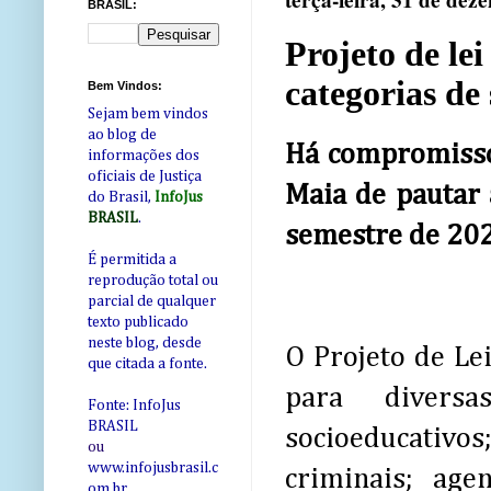
terça-feira, 31 de de
BRASIL:
Projeto de le
categorias de
Bem Vindos:
Sejam bem vindos
ao blog de
Há compromisso
informações dos
oficiais de Justiça
Maia de pautar 
do Brasil,
InfoJus
BRASIL
.
semestre de 20
É permitida a
reprodução total ou
parcial de qualquer
texto publicado
neste blog, desde
O Projeto de Le
que citada a fonte.
para diversa
Fonte: InfoJus
BRASIL
socioeducativos
ou
www.infojusbrasil.c
criminais; agen
om
.br