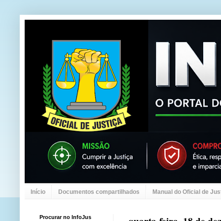
Início
Documentos compartilhados
Manual do Oficial de Jus
Procurar no InfoJus