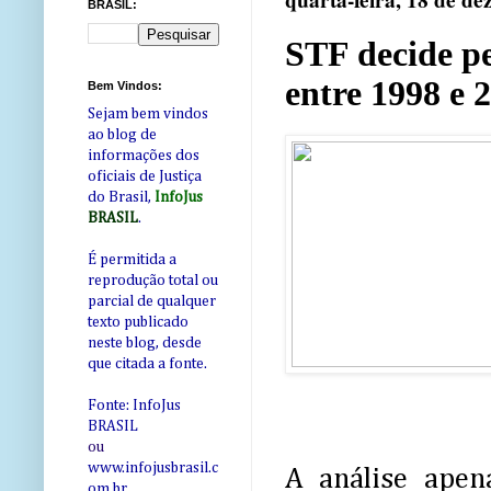
quarta-feira, 18 de d
BRASIL:
STF decide p
entre 1998 e 
Bem Vindos:
Sejam bem vindos
ao blog de
informações dos
oficiais de Justiça
do Brasil,
InfoJus
BRASIL
.
É permitida a
reprodução total ou
parcial de qualquer
texto publicado
neste blog, desde
que citada a fonte.
Fonte: InfoJus
BRASIL
ou
www.infojusbrasil.c
A análise apen
om
.br