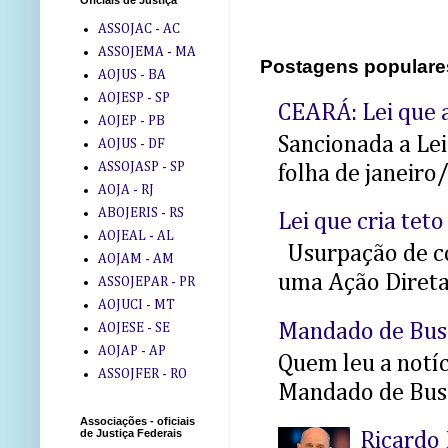
Oficiais de Justiça
ASSOJAC - AC
ASSOJEMA - MA
Postagens populare
AOJUS - BA
AOJESP - SP
CEARÁ: Lei que a
AOJEP - PB
Sancionada a Le
AOJUS - DF
ASSOJASP - SP
folha de janeiro
AOJA - RJ
ABOJERIS - RS
Lei que cria teto
AOJEAL - AL
Usurpação de co
AOJAM - AM
uma Ação Direta 
ASSOJEPAR - PR
AOJUCI - MT
Mandado de Bus
AOJESE - SE
AOJAP - AP
Quem leu a notíci
ASSOJFER - RO
Mandado de Busc
Associações - oficiais
de Justiça Federais
Ricardo 