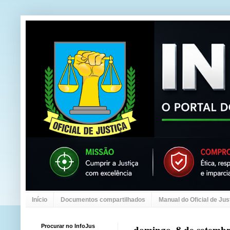
Início
Documentos compartilhados
Manual do Oficial de Jus
Procurar no InfoJus