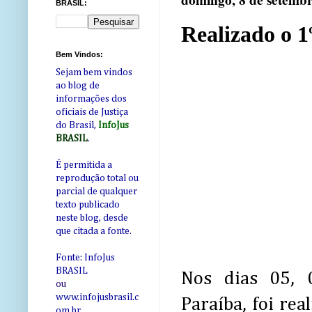
domingo, 8 de setemb
BRASIL:
Realizado o 
Bem Vindos:
Sejam bem vindos
ao blog de
informações dos
oficiais de Justiça
do Brasil,
InfoJus
BRASIL
.
É permitida a
reprodução total ou
parcial de qualquer
texto publicado
neste blog, desde
que citada a fonte.
Fonte: InfoJus
BRASIL
Nos dias 05, 
ou
www.infojusbrasil.c
Paraíba, foi rea
om
.br