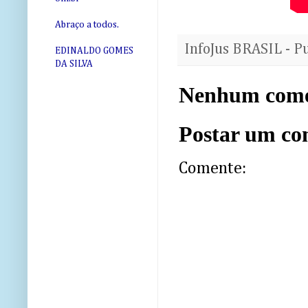
Abraço a todos.
InfoJus BRASIL - P
EDINALDO GOMES
DA SILVA
Nenhum come
Postar um co
Comente: