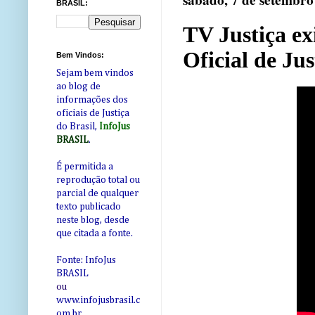
sábado, 7 de setembro
BRASIL:
TV Justiça ex
Oficial de Jus
Bem Vindos:
Sejam bem vindos
ao blog de
informações dos
oficiais de Justiça
do Brasil,
InfoJus
BRASIL
.
É permitida a
reprodução total ou
parcial de qualquer
texto publicado
neste blog, desde
que citada a fonte.
Fonte: InfoJus
BRASIL
ou
www.infojusbrasil.c
om
.br