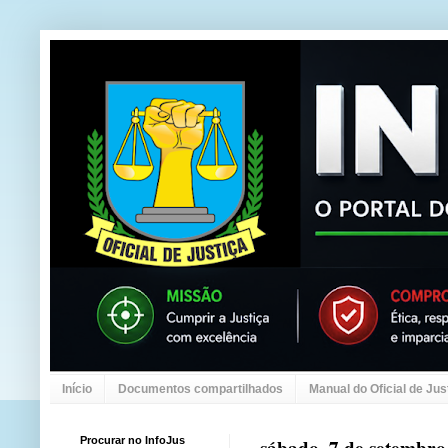
Início
Documentos compartilhados
Manual do Oficial de Jus
Procurar no InfoJus