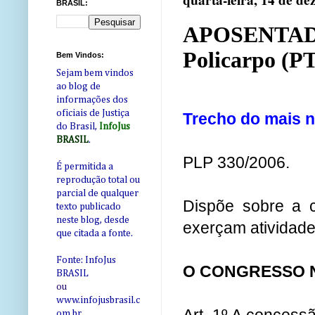
quarta-feira, 14 de d
BRASIL:
APOSENTADOR
Policarpo (PT
Bem Vindos:
Sejam bem vindos
ao blog de
informações dos
oficiais de Justiça
Trecho do mais n
do Brasil,
InfoJus
BRASIL
.
PLP 330/2006.
É permitida a
reprodução total ou
parcial de qualquer
Dispõe sobre a c
texto publicado
neste blog, desde
exerçam atividade
que citada a fonte.
Fonte: InfoJus
O CONGRESSO 
BRASIL
ou
www.infojusbrasil.c
om
.br