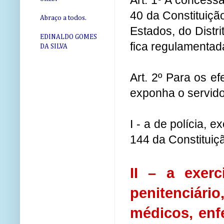
Art. 1º A concessã
40 da Constituição
Abraço a todos.
Estados, do Distri
EDINALDO GOMES
fica regulamentad
DA SILVA
Art. 2º Para os e
exponha o servidor
I - a de polícia, e
144 da Constituiç
II – a exerc
penitenciári
médicos, enf