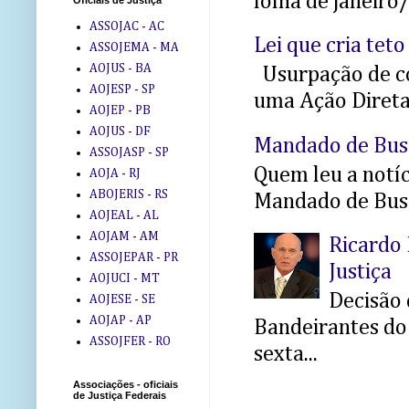
folha de janeiro
Oficiais de Justiça
ASSOJAC - AC
Lei que cria teto
ASSOJEMA - MA
AOJUS - BA
Usurpação de co
AOJESP - SP
uma Ação Direta 
AOJEP - PB
AOJUS - DF
Mandado de Bus
ASSOJASP - SP
Quem leu a notíci
AOJA - RJ
ABOJERIS - RS
Mandado de Busc
AOJEAL - AL
AOJAM - AM
Ricardo 
ASSOJEPAR - PR
Justiça
AOJUCI - MT
Decisão 
AOJESE - SE
AOJAP - AP
Bandeirantes do 
ASSOJFER - RO
sexta...
Associações - oficiais
de Justiça Federais