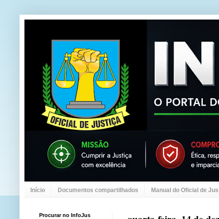
Início
Documentos compartilhados
Manual do Oficial de Jus
Procurar no InfoJus