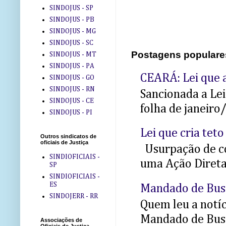
SINDOJUS - SP
SINDOJUS - PB
SINDOJUS - MG
SINDOJUS - SC
Postagens populare
SINDOJUS - MT
SINDOJUS - PA
CEARÁ: Lei que a
SINDOJUS - GO
SINDOJUS - RN
Sancionada a Le
SINDOJUS - CE
folha de janeiro
SINDOJUS - PI
Lei que cria teto
Outros sindicatos de
oficiais de Justiça
Usurpação de co
SINDIOFICIAIS -
uma Ação Direta 
SP
SINDIOFICIAIS -
ES
Mandado de Bus
SINDOJERR - RR
Quem leu a notíci
Mandado de Busc
Associações de