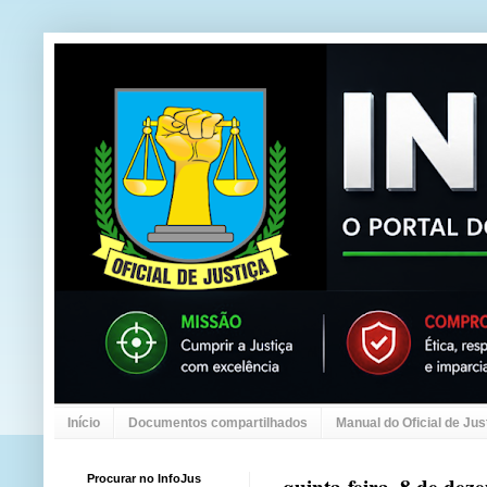
Início
Documentos compartilhados
Manual do Oficial de Jus
Procurar no InfoJus