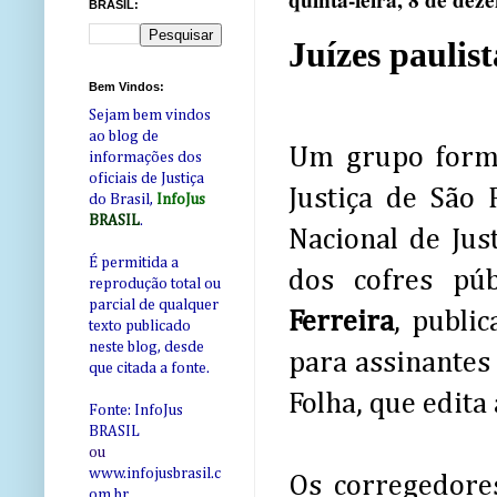
quinta-feira, 8 de de
BRASIL:
Juízes paulis
Bem Vindos:
Sejam bem vindos
ao blog de
Um grupo forma
informações dos
oficiais de Justiça
Justiça de São 
do Brasil,
InfoJus
BRASIL
.
Nacional de Jus
É permitida a
dos cofres pú
reprodução total ou
parcial de qualquer
Ferreira
, publi
texto publicado
neste blog, desde
para assinantes
que citada a fonte.
Folha, que edita
Fonte: InfoJus
BRASIL
ou
www.infojusbrasil.c
Os corregedore
om
.br