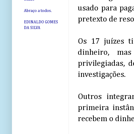
usado para paga
Abraço a todos.
pretexto de reso
EDINALDO GOMES
DA SILVA
Os 17 juízes t
dinheiro, ma
privilegiadas, 
investigações.
Outros integra
primeira instâ
recebem o dinhe