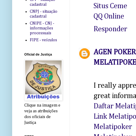
cadastral
Situs Ceme
CNPJ - situação
QQ Online
cadastral
CNIPE - CNJ -
Responder
informações
processuais
FIPE - veículos
AGEN POKER |
Oficial de Justiça
MELATIPOK
I really appr
great informa
Daftar Melat
Clique na imagem e
veja as atribuições
Link Melatip
dos oficiais de
Justiça
Melatipoker