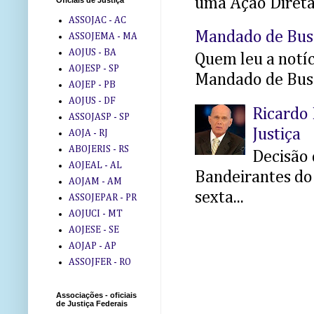
uma Ação Direta 
Oficiais de Justiça
ASSOJAC - AC
Mandado de Bus
ASSOJEMA - MA
AOJUS - BA
Quem leu a notíci
AOJESP - SP
Mandado de Busc
AOJEP - PB
AOJUS - DF
Ricardo 
ASSOJASP - SP
Justiça
AOJA - RJ
ABOJERIS - RS
Decisão 
AOJEAL - AL
Bandeirantes do 
AOJAM - AM
sexta...
ASSOJEPAR - PR
AOJUCI - MT
AOJESE - SE
AOJAP - AP
ASSOJFER - RO
Associações - oficiais
de Justiça Federais