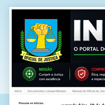
Início
Documentos compartilhados
Manual do Oficial de Jus
Procurar no InfoJus