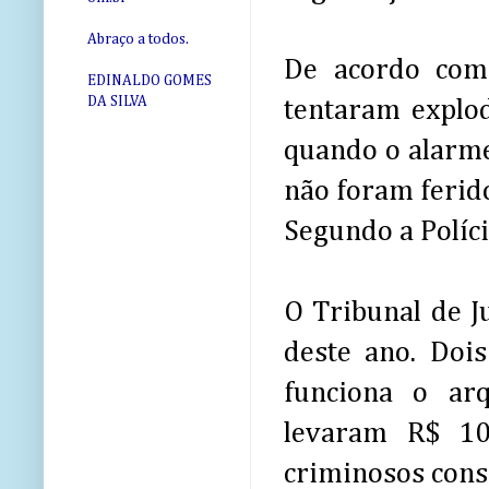
Abraço a todos.
De acordo com 
EDINALDO GOMES
DA SILVA
tentaram explod
quando o alarme
não foram ferid
Segundo a Políci
O Tribunal de Ju
deste ano. Doi
funciona o ar
levaram R$ 10
criminosos cons