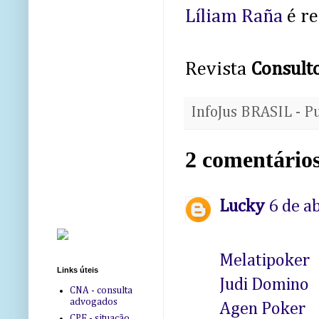
Líliam Raña
é re
Revista
Consulto
InfoJus BRASIL - P
2 comentários
Lucky
6 de a
Melatipoker
Links úteis
Judi Domino
CNA - consulta
advogados
Agen Poker
CPF - situação