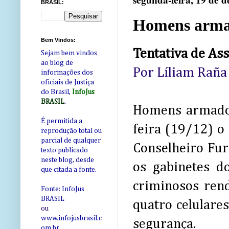
segunda-feira, 19 de 
BRASIL:
Homens armad
Bem Vindos:
Tentativa de Ass
Sejam bem vindos
ao blog de
Por Líliam Raña
informações dos
oficiais de Justiça
do Brasil,
InfoJus
BRASIL
.
Homens armados
É permitida a
feira (19/12) o
reprodução total ou
parcial de qualquer
Conselheiro Fur
texto publicado
neste blog, desde
os gabinetes d
que citada a fonte.
criminosos ren
Fonte: InfoJus
BRASIL
quatro celulares
ou
www.infojusbrasil.c
segurança.
om
.br