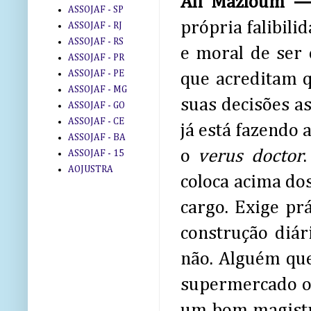
Ali Mazloum 
ASSOJAF - SP
própria falibili
ASSOJAF - RJ
ASSOJAF - RS
e moral de ser 
ASSOJAF - PR
ASSOJAF - PE
que acreditam q
ASSOJAF - MG
suas decisões as
ASSOJAF - GO
ASSOJAF - CE
já está fazendo 
ASSOJAF - BA
o
verus doctor
ASSOJAF - 15
AOJUSTRA
coloca acima do
cargo. Exige prá
construção diár
não. Alguém qu
supermercado ou
um bom magistr