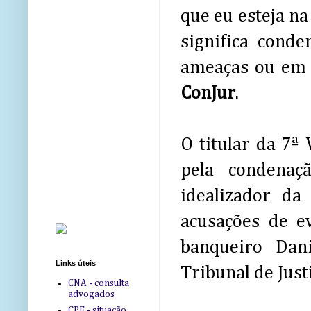
que eu esteja n
significa cond
ameaças ou em p
ConJur
.
O titular da 7ª
pela condenaç
idealizador da
acusações de e
banqueiro Dan
Links úteis
Tribunal de Just
CNA - consulta
advogados
CPF - situação