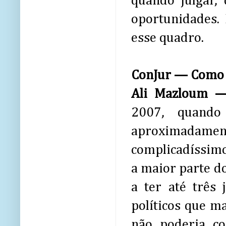
quando julgar,
oportunidades.
esse quadro.
ConJur — Como o
Ali Mazloum
2007, quando
aproximadamen
complicadíssimo
a maior parte d
a ter até três 
políticos que m
não poderia c