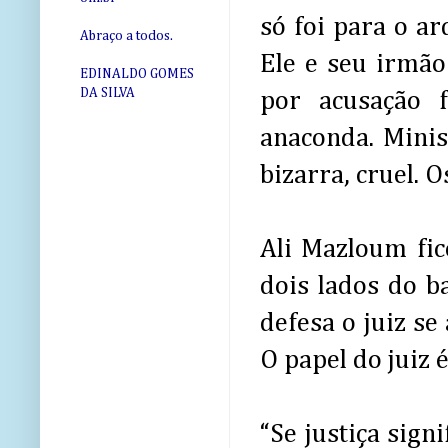
só foi para o a
Abraço a todos.
Ele e seu irmã
EDINALDO GOMES
DA SILVA
por acusação 
anaconda. Minis
bizarra, cruel. 
Ali Mazloum fic
dois lados do b
defesa o juiz se
O papel do juiz 
“Se justiça sign