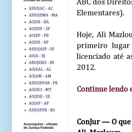
ABC dos Direitos
Oficiais de Justiça
ASSOJAC - AC
Elementares).
ASSOJEMA - MA
AOJUS - BA
AOJESP - SP
Hoje, Ali Mazl
AOJEP - PB
AOJUS - DF
primeiro lugar
ASSOJASP - SP
licenciado até 
AOJA - RJ
ABOJERIS - RS
2012.
AOJEAL - AL
AOJAM - AM
ASSOJEPAR - PR
Continue lendo e
AOJUCI - MT
AOJESE - SE
AOJAP - AP
ASSOJFER - RO
ConJur — O que é
Associações - oficiais
de Justiça Federais