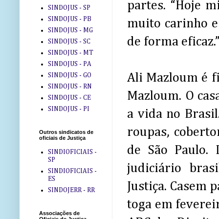
partes. “Hoje 
SINDOJUS - SP
SINDOJUS - PB
muito carinho e
SINDOJUS - MG
de forma eficaz.
SINDOJUS - SC
SINDOJUS - MT
SINDOJUS - PA
Ali Mazloum é f
SINDOJUS - GO
SINDOJUS - RN
Mazloum. O casa
SINDOJUS - CE
SINDOJUS - PI
a vida no Brasi
roupas, coberto
Outros sindicatos de
oficiais de Justiça
de São Paulo. 
SINDIOFICIAIS -
SP
judiciário bra
SINDIOFICIAIS -
ES
Justiça. Casem p
SINDOJERR - RR
toga em fevereir
Associações de