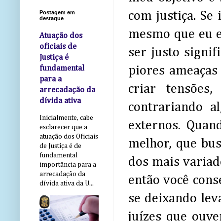
com justiça. Se 
Postagem em
destaque
mesmo que eu e
Atuação dos
oficiais de
ser justo signi
Justiça é
piores ameaças 
fundamental
para a
criar tensões
arrecadação da
dívida ativa
contrariando 
Inicialmente, cabe
externos. Quan
esclarecer que a
atuação dos Oficiais
melhor, que bus
de Justiça é de
fundamental
dos mais variad
importância para a
arrecadação da
então você cons
dívida ativa da U...
se deixando lev
juízes que ouve