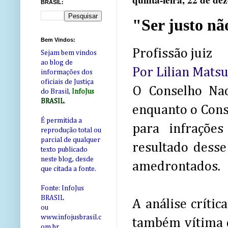
quinta-feira, 22 de d
BRASIL:
"Ser justo nã
Bem Vindos:
Profissão juiz
Sejam bem vindos
ao blog de
Por Lilian Mats
informações dos
oficiais de Justiça
O Conselho Nac
do Brasil,
InfoJus
BRASIL
.
enquanto o Conse
É permitida a
para infraçõe
reprodução total ou
parcial de qualquer
resultado desse
texto publicado
neste blog, desde
amedrontados.
que citada a fonte.
Fonte: InfoJus
BRASIL
A análise crític
ou
www.infojusbrasil.c
também vítima d
om
.br