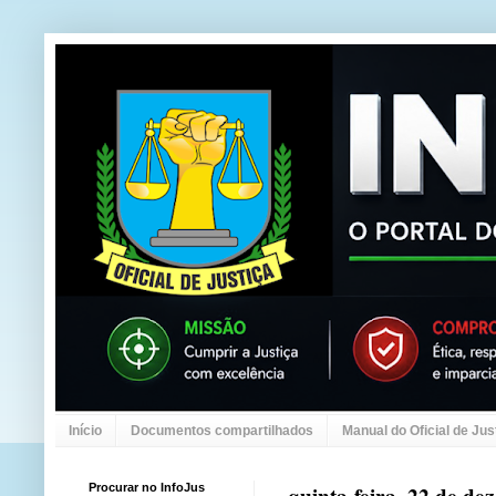
Início
Documentos compartilhados
Manual do Oficial de Jus
Procurar no InfoJus