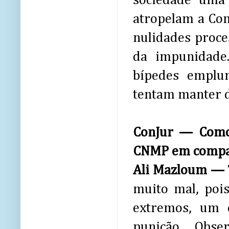
sociedade uma 
atropelam a Con
nulidades proc
da impunidade.
bípedes emplu
tentam manter d
ConJur — Como 
CNMP em compar
Ali Mazloum —
muito mal, poi
extremos, um 
punição. Obs