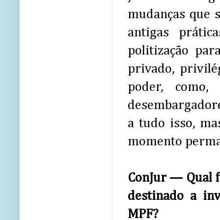
mudanças que se
antigas práti
politização par
privado, privil
poder, como,
desembargadores
a tudo isso, ma
momento perma
ConJur — Qual fo
destinado a in
MPF?