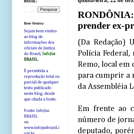
quinta-feira, 22 de d
BRASIL:
RONDÔNIA: Ofi
prender ex-pr
Bem Vindos:
Sejam bem vindos
ao blog de
(Da Redação) U
informações dos
oficiais de Justiça
Polícia Federal
do Brasil,
InfoJus
BRASIL
.
Remo, local em 
É permitida a
para cumprir a 
reprodução total ou
parcial de qualquer
da Assembléia L
texto publicado
neste blog, desde
que citada a fonte.
Em frente ao 
Fonte: InfoJus
BRASIL
número de jorna
ou
www.infojusbrasil.c
deputado, porém
om
.br