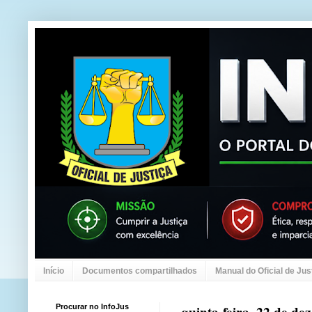
Início
Documentos compartilhados
Manual do Oficial de Jus
Procurar no InfoJus