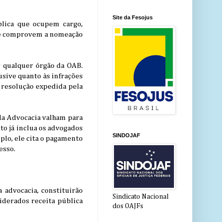
Site da Fesojus
lica que ocupem cargo,
que comprovem a nomeação
r qualquer órgão da OAB.
usive quanto às infrações
m resolução expedida pela
 da Advocacia valham para
to já inclua os advogados
SINDOJAF
lo, ele cita o pagamento
esso.
 advocacia, constituirão
Sindicato Nacional
iderados receita pública
dos OAJFs