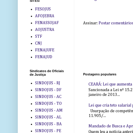
SITES:
FESOJUS
AFOJEBRA
FENASSOJAF
Assinar:
Postar comentário
AOJUSTRA
STF
CNJ
FENAJUFE
FENAJUD
Sindicatos de Oficiais
Postagens populares
de Justiça
SINDOJUS - RJ
CEARÁ: Lei que aumenta s
SINDOJUS - DF
Sancionada a Lei nº 15.2
janeiro de 2013...
SINDOJUS - AC
SINDOJUS - TO
Lei que cria teto salaria
SINDOJUS - AM
Usurpação de competência
11.905/...
SINDOJUS - AL
SINDOJUS - BA
Mandado de Busca e Ap
SINDOJUS - PE
Quem leu a notícia anter