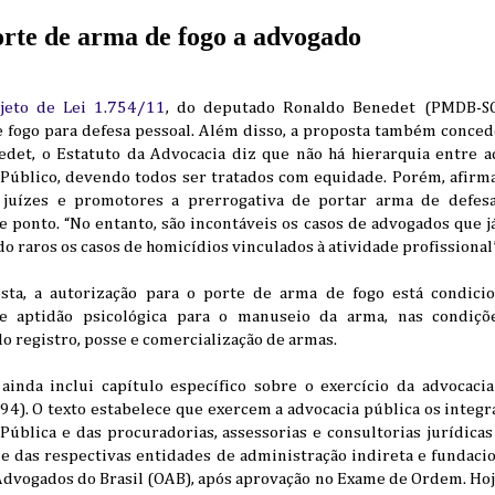
orte de arma de fogo a advogado
jeto de Lei 1.754/11
, do deputado Ronaldo Benedet (PMDB-SC)
 fogo para defesa pessoal. Além disso, a proposta também conced
det, o Estatuto da Advocacia diz que não há hierarquia entre 
úblico, devendo todos ser tratados com equidade. Porém, afirm
s juízes e promotores a prerrogativa de portar arma de defesa
 ponto. “No entanto, são incontáveis os casos de advogados que j
do raros os casos de homicídios vinculados à atividade profissional
ta, a autorização para o porte de arma de fogo está condici
e aptidão psicológica para o manuseio da arma, nas condiçõe
o registro, posse e comercialização de armas.
inda inclui capítulo específico sobre o exercício da advocaci
4). O texto estabelece que exercem a advocacia pública os integr
Pública e das procuradorias, assessorias e consultorias jurídicas
e das respectivas entidades de administração indireta e fundacio
dvogados do Brasil (OAB), após aprovação no Exame de Ordem. Hoje