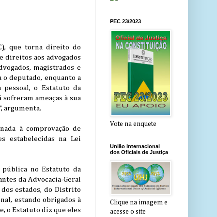
PEC 23/2023
, que torna direito do
e direitos aos advogados
advogados, magistrados e
a o deputado, enquanto a
 pessoal, o Estatuto da
á sofreram ameaças à sua
”, argumenta.
Vote na enquete
onada à comprovação de
s estabelecidas na Lei
União Internacional
dos Oficiais de Justiça
a pública no Estatuto da
antes da Advocacia-Geral
 dos estados, do Distrito
nal, estando obrigados à
Clique na imagem e
, o Estatuto diz que eles
acesse o site