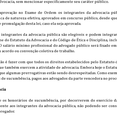
dvocacia, sem mencionar especificamente seu caráter público.
aprovação no Exame de Ordem os integrantes da advocacia púb
ca de natureza efetiva, aprovados em concurso público, desde 
e promulgação desta lei, caso ela seja aprovada.
 integrantes da advocacia pública são elegíveis e podem integra
me do Estatuto da Advocacia e do Código de Ética e Disciplina, incl
 O salário mínimo profissional do advogado público será fixado e
m acordo ou convenção coletiva de trabalho.
ção é fazer com que todos os direitos estabelecidos pelo Estatuto
ue também exercem a atividade de advocacia. Embora hoje o Estatu
que algumas prerrogativas estão sendo desrespeitadas. Como exemp
 de sucumbência, pagos aos advogados da parte vencedora no proc
cia
 os honorários de sucumbência, por decorrerem do exercício da
nte aos integrantes da advocacia pública, não podendo ser cons
regador.