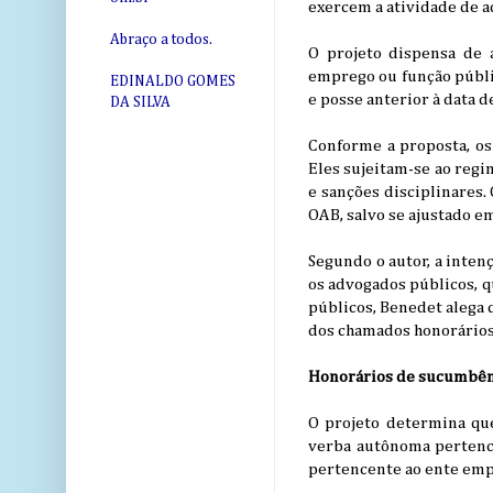
exercem a atividade de a
Abraço a todos.
O projeto dispensa de 
emprego ou função públi
EDINALDO GOMES
e posse anterior à data d
DA SILVA
Conforme a proposta, os
Eles sujeitam-se ao regi
e sanções disciplinares.
OAB, salvo se ajustado e
Segundo o autor, a inten
os advogados públicos, q
públicos, Benedet alega 
dos chamados honorários
Honorários de sucumbên
O projeto determina que
verba autônoma pertence
pertencente ao ente emp