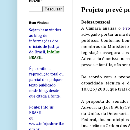
BRASIL:
Projeto prevê p
Defesa pessoal
Bem Vindos:
A Câmara analisa o
Pro
Sejam bem vindos
advogado portar arma de
ao blog de
públicos. Conforme Bene
informações dos
membros do Ministério P
oficiais de Justiça
do Brasil,
InfoJus
legislação assegura ao
BRASIL
.
Advocacia é omisso nesse
pessoa e família, não sen
É permitida a
reprodução total ou
De acordo com a propos
parcial de qualquer
capacidade técnica e d
texto publicado
10.826/2003, que trata d
neste blog, desde
que citada a fonte.
A proposta do senador a
Advocacia (Lei 8.906/199
Fonte: InfoJus
BRASIL
da União, da Defensoria 
ou
Federal, dos municípios 
www.infojusbrasil.c
inscrição na Ordem dos A
om
.br