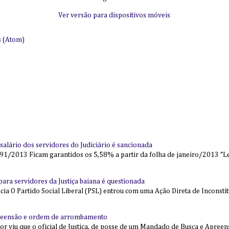
Ver versão para dispositivos móveis
s (Atom)
alário dos servidores do Judiciário é sancionada
91/2013 Ficam garantidos os 5,58% a partir da folha de janeiro/2013 “Lei
l para servidores da Justiça baiana é questionada
 O Partido Social Liberal (PSL) entrou com uma Ação Direta de Inconstit
reensão e ordem de arrombamento
ior viu que o oficial de Justiça, de posse de um Mandado de Busca e Apree