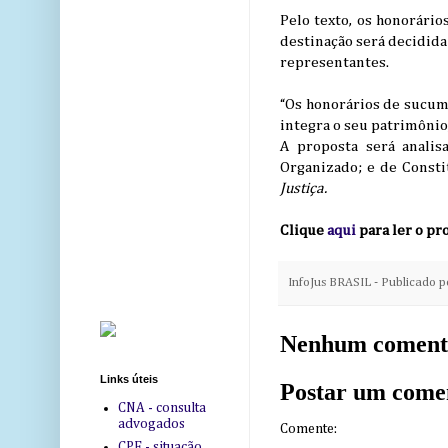
Pelo texto, os honorári
destinação será decidida
representantes.
“Os honorários de sucum
integra o seu patrimônio
A proposta será analis
Organizado; e de Consti
Justiça.
Clique
aqui
para ler o pro
InfoJus BRASIL - Publicado 
Nenhum coment
Links úteis
Postar um come
CNA - consulta
advogados
Comente:
CPF - situação