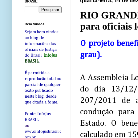
quarta-feira, 14 de d
BRASIL:
RIO GRANDE 
para oficiais
Bem Vindos:
Sejam bem vindos
ao blog de
O projeto benefi
informações dos
oficiais de Justiça
grau).
do Brasil,
InfoJus
BRASIL
.
É permitida a
A Assembleia Le
reprodução total ou
parcial de qualquer
do dia 13/12/
texto publicado
neste blog, desde
207/2011 de au
que citada a fonte.
condução para 
Fonte: InfoJus
BRASIL
Estado. O bene
ou
www.infojusbrasil.c
calculado em 15
om
.br