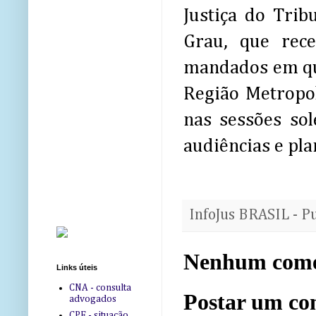
Justiça do Trib
Grau, que rec
mandados em qua
Região Metropo
nas sessões sol
audiências e pla
InfoJus BRASIL - P
Nenhum come
Links úteis
CNA - consulta
Postar um co
advogados
CPF - situação