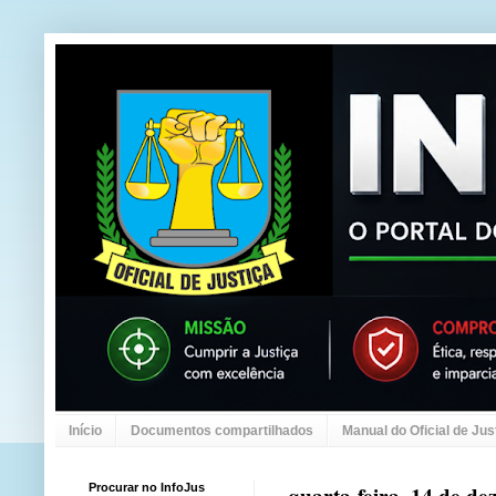
Início
Documentos compartilhados
Manual do Oficial de Jus
Procurar no InfoJus