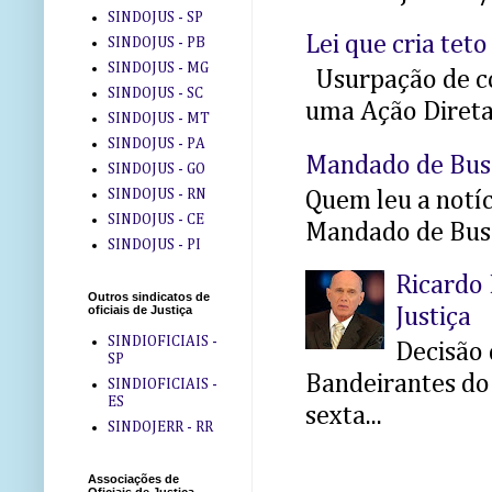
SINDOJUS - SP
Lei que cria teto
SINDOJUS - PB
SINDOJUS - MG
Usurpação de co
SINDOJUS - SC
uma Ação Direta 
SINDOJUS - MT
SINDOJUS - PA
Mandado de Bus
SINDOJUS - GO
SINDOJUS - RN
Quem leu a notíci
SINDOJUS - CE
Mandado de Busc
SINDOJUS - PI
Ricardo 
Outros sindicatos de
oficiais de Justiça
Justiça
SINDIOFICIAIS -
Decisão 
SP
Bandeirantes do 
SINDIOFICIAIS -
ES
sexta...
SINDOJERR - RR
Associações de