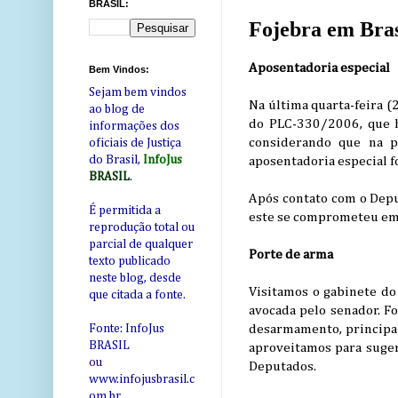
BRASIL:
Fojebra em Bras
Aposentadoria especial
Bem Vindos:
Sejam bem vindos
Na última quarta-feira 
ao blog de
do PLC-330/2006, que ha
informações dos
considerando que na pa
oficiais de Justiça
do Brasil,
InfoJus
aposentadoria especial fo
BRASIL
.
Após contato com o Deput
É permitida a
este se comprometeu em r
reprodução total ou
parcial de qualquer
Porte de arma
texto publicado
neste blog, desde
Visitamos o gabinete do
que citada a fonte.
avocada pelo senador. Fo
desarmamento, principal
Fonte: InfoJus
BRASIL
aproveitamos para suger
ou
Deputados.
www.infojusbrasil.c
om
.br