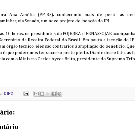
ora Ana Amélia (PP-RS), conhecendo mais de perto as nece
inhar, via Senado, um novo projeto de isenção do IPI.
 às 10 horas, os presidentes da FOJEBRA e FENASSOJAF, acompanhad
cretário da Receita Federal do Brasil. Em pauta a isenção do IPI
um órgão técnico, eles são contrários a ampliação do benefício. Q
ca é que poderemos ter sucesso neste pleito. Diante desse fato, a
ia com o Ministro Carlos Ayres Brito, presidente do Supremo Trib
por
DINO
ário:
ntário