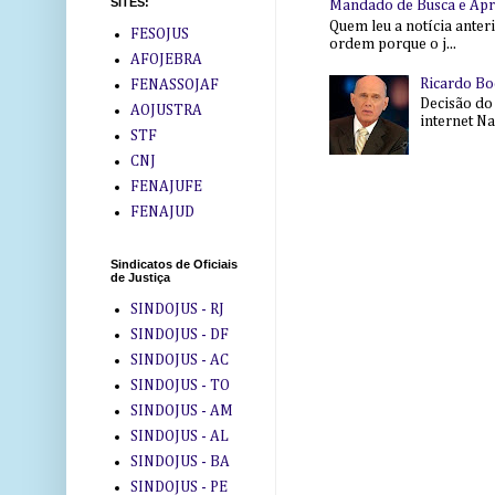
SITES:
Mandado de Busca e Ap
Quem leu a notícia anter
FESOJUS
ordem porque o j...
AFOJEBRA
Ricardo Bo
FENASSOJAF
Decisão do
AOJUSTRA
internet Na 
STF
CNJ
FENAJUFE
FENAJUD
Sindicatos de Oficiais
de Justiça
SINDOJUS - RJ
SINDOJUS - DF
SINDOJUS - AC
SINDOJUS - TO
SINDOJUS - AM
SINDOJUS - AL
SINDOJUS - BA
SINDOJUS - PE