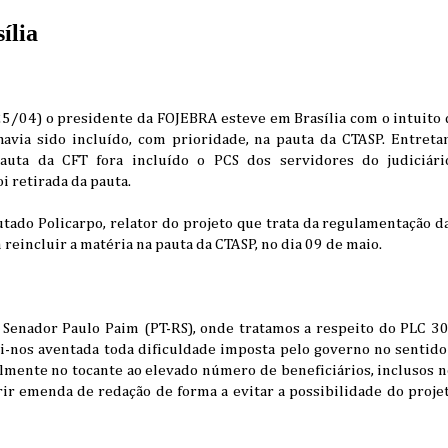
ília
(25/04) o presidente da FOJEBRA esteve em Brasília com o intuito
via sido incluído, com prioridade, na pauta da CTASP. Entretan
uta da CFT fora incluído o PCS dos servidores do judiciário
i retirada da pauta.
ado Policarpo, relator do projeto que trata da regulamentação da
eincluir a matéria na pauta da CTASP, no dia 09 de maio.
 Senador Paulo Paim (PT-RS), onde tratamos a respeito do PLC 30/
i-nos aventada toda dificuldade imposta pelo governo no sentido 
mente no tocante ao elevado número de beneficiários, inclusos no
ir emenda de redação de forma a evitar a possibilidade do proje