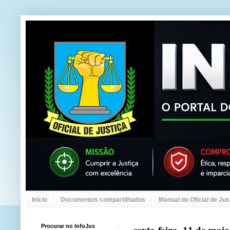
Início
Documentos compartilhados
Manual do Oficial de Jus
Procurar no InfoJus