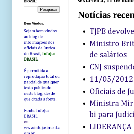
sexta-feira, 11 de mai
BRASIL:
Notícias recen
Bem Vindos:
TJPB devolve
Sejam bem vindos
ao blog de
Ministro Bri
informações dos
oficiais de Justiça
de salários
do Brasil,
InfoJus
BRASIL
.
CNJ suspende
É permitida a
reprodução total ou
11/05/2012 -
parcial de qualquer
texto publicado
Oficiais de 
neste blog, desde
que citada a fonte.
Ministra Mir
Fonte: InfoJus
bi para Judi
BRASIL
ou
LIDERANÇA 
www.infojusbrasil.c
om
.br