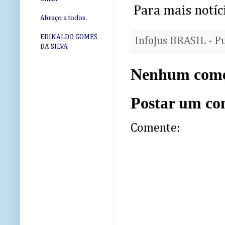
Para mais notíci
Abraço a todos.
EDINALDO GOMES
InfoJus BRASIL - P
DA SILVA
Nenhum come
Postar um co
Comente: