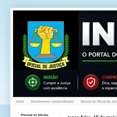
Início
Documentos compartilhados
Manual do Oficial de Jus
Procurar no InfoJus