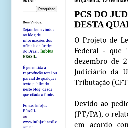
terça-feira, 15 de mai
BRASIL:
PCS DO JUD
DESTA QUA
Bem Vindos:
Sejam bem vindos
ao blog de
O Projeto de L
informações dos
oficiais de Justiça
Federal - que 
do Brasil,
InfoJus
BRASIL
.
dezembro de 20
É permitida a
Judiciário da 
reprodução total ou
parcial de qualquer
Tributação (CFT)
texto publicado
neste blog, desde
que citada a fonte.
Devido ao pedid
Fonte: InfoJus
BRASIL
(PT/PA), o rela
ou
www.infojusbrasil.c
em acordo co
om
.br