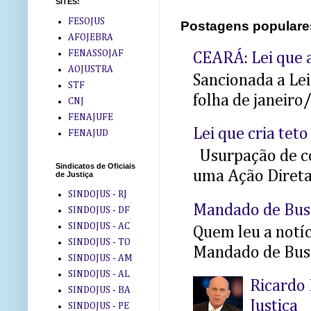
SITES:
FESOJUS
Postagens populare
AFOJEBRA
FENASSOJAF
CEARÁ: Lei que a
AOJUSTRA
Sancionada a Le
STF
folha de janeiro
CNJ
FENAJUFE
Lei que cria teto
FENAJUD
Usurpação de co
Sindicatos de Oficiais
uma Ação Direta 
de Justiça
SINDOJUS - RJ
Mandado de Bus
SINDOJUS - DF
SINDOJUS - AC
Quem leu a notíci
SINDOJUS - TO
Mandado de Busc
SINDOJUS - AM
SINDOJUS - AL
Ricardo 
SINDOJUS - BA
Justiça
SINDOJUS - PE