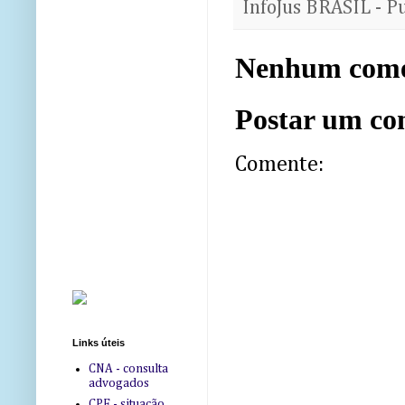
InfoJus BRASIL - P
Nenhum come
Postar um co
Comente:
Links úteis
CNA - consulta
advogados
CPF - situação