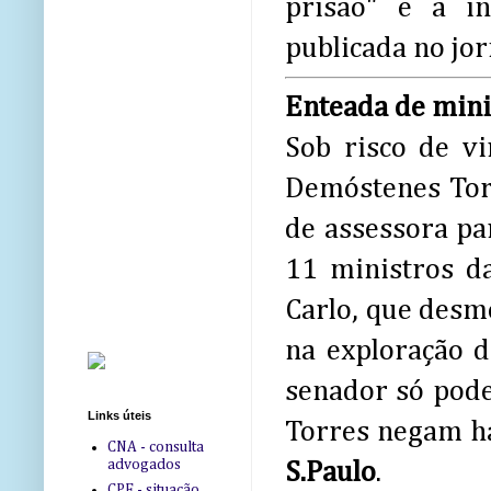
prisão" e a in
publicada no jor
Enteada de mini
Sob risco de v
Demóstenes Tor
de assessora p
11 ministros d
Carlo, que desm
na exploração d
senador só pode
Links úteis
Torres negam hav
CNA - consulta
advogados
S.Paul
o
.
CPF - situação