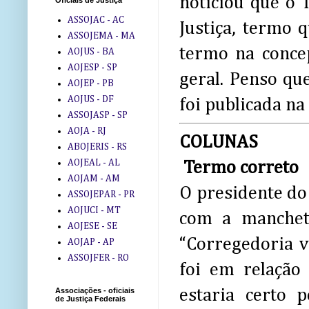
noticiou que o 
Oficiais de Justiça
ASSOJAC - AC
Justiça, termo 
ASSOJEMA - MA
termo na conce
AOJUS - BA
AOJESP - SP
geral. Penso qu
AOJEP - PB
AOJUS - DF
foi publicada n
ASSOJASP - SP
AOJA - RJ
COLUNAS
ABOJERIS - RS
AOJEAL - AL
Termo correto
AOJAM - AM
O presidente do
ASSOJEPAR - PR
AOJUCI - MT
com a manchete
AOJESE - SE
“Corregedoria v
AOJAP - AP
ASSOJFER - RO
foi em relação 
estaria certo 
Associações - oficiais
de Justiça Federais