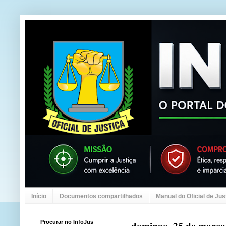
Início
Documentos compartilhados
Manual do Oficial de Jus
Procurar no InfoJus