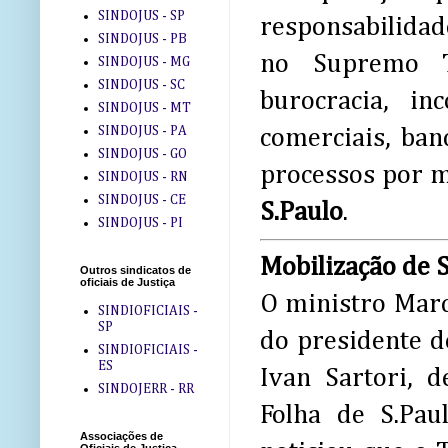
SINDOJUS - SP
responsabilidade
SINDOJUS - PB
no Supremo Tr
SINDOJUS - MG
SINDOJUS - SC
burocracia, i
SINDOJUS - MT
SINDOJUS - PA
comerciais, ban
SINDOJUS - GO
processos por me
SINDOJUS - RN
SINDOJUS - CE
S.Paulo
.
SINDOJUS - PI
Mobilização de S
Outros sindicatos de
oficiais de Justiça
O ministro Marc
SINDIOFICIAIS -
SP
do presidente d
SINDIOFICIAIS -
ES
Ivan Sartori, 
SINDOJERR - RR
Folha de S.Pau
Associações de