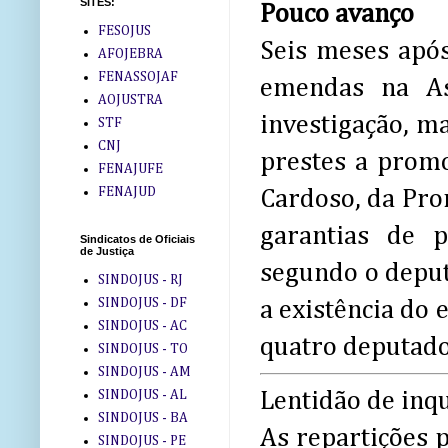
SITES:
Pouco avanço
FESOJUS
Seis meses apó
AFOJEBRA
FENASSOJAF
emendas na As
AOJUSTRA
investigação, m
STF
CNJ
prestes a prom
FENAJUFE
FENAJUD
Cardoso, da Prom
garantias de 
Sindicatos de Oficiais
de Justiça
segundo o depu
SINDOJUS - RJ
SINDOJUS - DF
a existência do
SINDOJUS - AC
quatro deputados
SINDOJUS - TO
SINDOJUS - AM
SINDOJUS - AL
Lentidão de inq
SINDOJUS - BA
As repartições p
SINDOJUS - PE