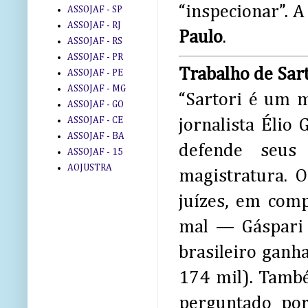
“inspecionar”. 
ASSOJAF - SP
ASSOJAF - RJ
Paulo
.
ASSOJAF - RS
ASSOJAF - PR
Trabalho de Sar
ASSOJAF - PE
ASSOJAF - MG
“Sartori é um m
ASSOJAF - GO
ASSOJAF - CE
jornalista Élio
ASSOJAF - BA
defende seus
ASSOJAF - 15
AOJUSTRA
magistratura. O
juízes, em comp
mal — Gáspari 
brasileiro ganh
174 mil). També
perguntado por