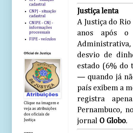
cadastral
Justiça lenta
CNPJ - situação
cadastral
A Justiça do Rio
CNIPE - CNJ -
informações
anos após o 
processuais
FIPE - veículos
Administrativa
desvio de dinh
Oficial de Justiça
estado (6% do t
— quando já não
país exibem a m
registra ape
Clique na imagem e
Pernambuco, nov
veja as atribuições
dos oficiais de
jornal
O Globo
.
Justiça