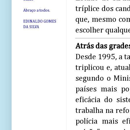
tríplice dos ca
Abraço a todos.
que, mesmo com 
EDINALDO GOMES
DA SILVA
escolher qualque
Atrás das grade
Desde 1995, a t
triplicou e, atu
segundo o Minis
países mais po
eficácia do si
trabalha na ref
polícia mais e