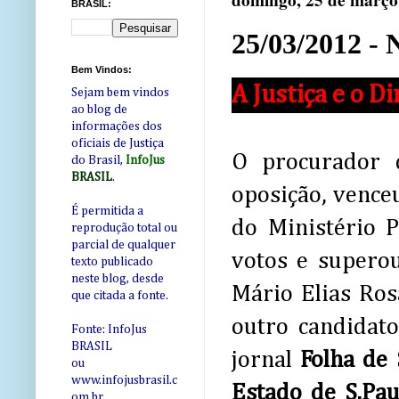
domingo, 25 de março
BRASIL:
25/03/2012 - 
Bem Vindos:
A Justiça e o D
Sejam bem vindos
ao blog de
informações dos
oficiais de Justiça
O procurador d
do Brasil,
InfoJus
BRASIL
.
oposição, venceu
É permitida a
do Ministério 
reprodução total ou
parcial de qualquer
votos e superou
texto publicado
neste blog, desde
Mário Elias Ros
que citada a fonte.
outro candidato
Fonte: InfoJus
BRASIL
jornal
Folha de 
ou
www.infojusbrasil.c
Estado de S.Pau
om
.br