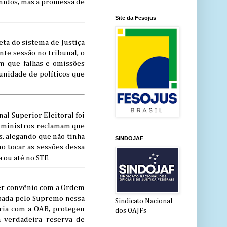
nidos, mas a promessa de
Site da Fesojus
ta do sistema de Justiça
nte sessão no tribunal, o
am que falhas e omissões
punidade de políticos que
al Superior Eleitoral foi
s ministros reclamam que
s, alegando que não tinha
SINDOJAF
mo tocar as sessões dessa
 ou até no STF.
azer convênio com a Ordem
ubada pelo Supremo nessa
Sindicato Nacional
ceria com a OAB, protegeu
dos OAJFs
a verdadeira reserva de