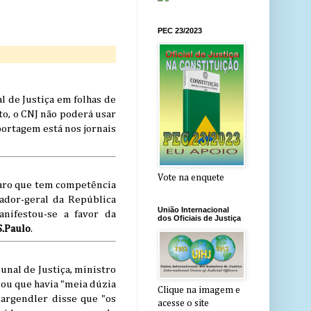
PEC 23/2023
l de Justiça em folhas de
to, o CNJ não poderá usar
portagem está nos jornais
Vote na enquete
laro que tem competência
ador-geral da República
União Internacional
nifestou-se a favor da
dos Oficiais de Justiça
S.Paulo
.
unal de Justiça, ministro
mou que havia "meia dúzia
Clique na imagem e
argendler disse que "os
acesse o site