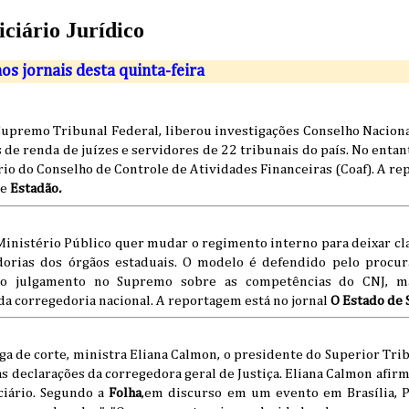
iciário Jurídico
nos jornais desta quinta-feira
Supremo Tribunal Federal, liberou investigações Conselho Naciona
de renda de juízes e servidores de 22 tribunais do país. No entan
rio do Conselho de Controle de Atividades Financeiras (Coaf). A re
e
Estadão
.
Ministério Público quer mudar o regimento interno para deixar c
dorias dos órgãos estaduais. O modelo é defendido pelo procur
no julgamento no Supremo sobre as competências do CNJ, ma
da corregedoria nacional. A reportagem está no jornal
O Estado de 
ga de corte, ministra Eliana Calmon, o presidente do Superior Trib
 as declarações da corregedora geral de Justiça. Eliana Calmon afir
ciário. Segundo a
Folha
,em discurso em um evento em Brasília, P