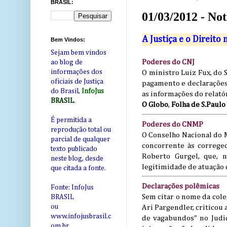
BRASIL:
01/03/2012 - Not
A Justiça e o Direito 
Bem Vindos:
Sejam bem vindos
Poderes do CNJ
ao blog de
informações dos
O ministro Luiz Fux, do 
oficiais de Justiça
pagamento e declarações 
do Brasil,
InfoJus
as informações do relató
BRASIL
.
O Globo
,
Folha de S.Paulo
É permitida a
Poderes do CNMP
reprodução total ou
O Conselho Nacional do 
parcial de qualquer
concorrente às correge
texto publicado
Roberto Gurgel, que, 
neste blog, desde
legitimidade de atuação 
que citada a fonte.
Declarações polêmicas
Fonte: InfoJus
Sem citar o nome da cole
BRASIL
ou
Ari Pargendler, criticou
www.infojusbrasil.c
de vagabundos" no Judi
om
.br