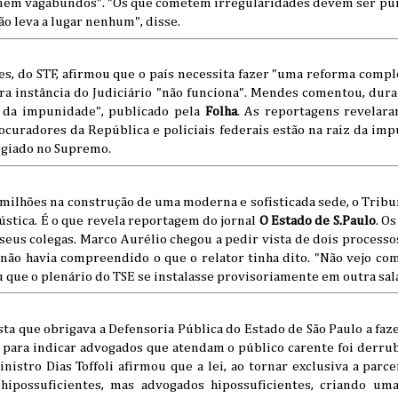
 nem vagabundos". "Os que cometem irregularidades devem ser pu
o leva a lugar nenhum", disse.
, do STF, afirmou que o país necessita fazer "uma reforma comple
ra instância do Judiciário "não funciona". Mendes comentou, dura
 da impunidade", publicado pela
Folha
. As reportagens revelar
ocuradores da República e policiais federais estão na raiz da im
legiado no Supremo.
milhões na construção de uma moderna e sofisticada sede, o Tribun
ústica. É o que revela reportagem do jornal
O Estado de S.Paulo
. O
eus colegas. Marco Aurélio chegou a pedir vista de dois processo
 não havia compreendido o que o relator tinha dito. "Não vejo co
u que o plenário do TSE se instalasse provisoriamente em outra sala
ista que obrigava a Defensoria Pública do Estado de São Paulo a f
 para indicar advogados que atendam o público carente foi derr
inistro Dias Toffoli afirmou que a lei, ao tornar exclusiva a par
hipossuficientes, mas advogados hipossuficientes, criando um