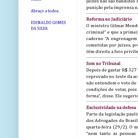
juízes não são bandidos
punição pela imprensa nã
Abraço a todos.
Reforma no Judiciário
EDINALDO GOMES
O ministro Gilmar Mendes
DA SILVA
criminal" e que a primei
caderno "A engrenagem
cometidas por juízes, pr
têm direito a foro privi
Som no Tribunal
Depois de gastar R$ 327 
reprovado no teste da ac
não entendem o voto de s
condições de votar, pois
forma", disse. Ele sugeri
Exclusividade na defesa
Parte da legislação paul
dos Advogados do Brasil
quarta-feira (29/2). O m
"nem tanto as pessoas 