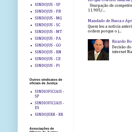
Lei que cria teto salaria
SINDOJUS - SP
Usurpação de competência
11.905/...
SINDOJUS - PB
SINDOJUS - MG
Mandado de Busca e Ap
SINDOJUS - SC
Quem leu a notícia anter
ordem porque o j...
SINDOJUS - MT
SINDOJUS - PA
Ricardo Bo
SINDOJUS - GO
Decisão do
internet Na 
SINDOJUS - RN
SINDOJUS - CE
SINDOJUS - PI
Outros sindicatos de
oficiais de Justiça
SINDIOFICIAIS -
SP
SINDIOFICIAIS -
ES
SINDOJERR - RR
Associações de