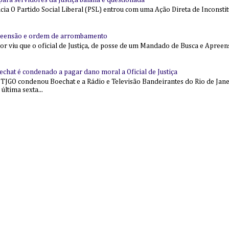
l para servidores da Justiça baiana é questionada
 O Partido Social Liberal (PSL) entrou com uma Ação Direta de Inconstit
reensão e ordem de arrombamento
ior viu que o oficial de Justiça, de posse de um Mandado de Busca e Apree
echat é condenado a pagar dano moral a Oficial de Justiça
 TJGO condenou Boechat e a Rádio e Televisão Bandeirantes do Rio de Jan
última sexta...