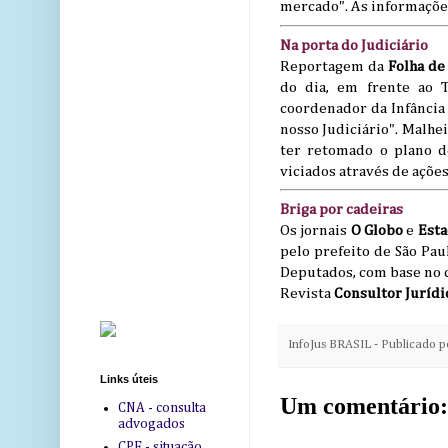
mercado". As informações
Na porta do Judiciário
Reportagem da
Folha de 
do dia, em frente ao T
coordenador da Infância 
nosso Judiciário". Malhe
ter retomado o plano d
viciados através de ações
Briga por cadeiras
Os jornais
O Globo
e
Esta
pelo prefeito de São Pau
Deputados, com base no c
Revista
Consultor Jurídi
InfoJus BRASIL - Publicado 
Links úteis
Um comentário:
CNA - consulta
advogados
CPF - situação