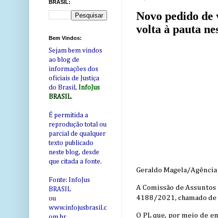
BRASIL:
Novo pedido de 
volta à pauta ne
Bem Vindos:
Sejam bem vindos
ao blog de
informações dos
oficiais de Justiça
do Brasil,
InfoJus
BRASIL
.
É permitida a
reprodução total ou
parcial de qualquer
texto publicado
neste blog, desde
que citada a fonte.
Geraldo Magela/Agência
Fonte: InfoJus
A Comissão de Assuntos E
BRASIL
4188/2021, chamado de M
ou
www.infojusbrasil.c
O PL que, por meio de e
om
.br