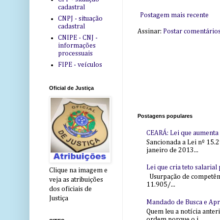
cadastral
Postagem mais recente
CNPJ - situação
cadastral
Assinar:
Postar comentário
CNIPE - CNJ -
informações
processuais
FIPE - veículos
Oficial de Justiça
Postagens populares
CEARÁ: Lei que aumenta s
Sancionada a Lei nº 15.2
janeiro de 2013...
Lei que cria teto salaria
Clique na imagem e
Usurpação de competência
veja as atribuições
11.905/...
dos oficiais de
Justiça
Mandado de Busca e Ap
Quem leu a notícia anter
ordem porque o j...