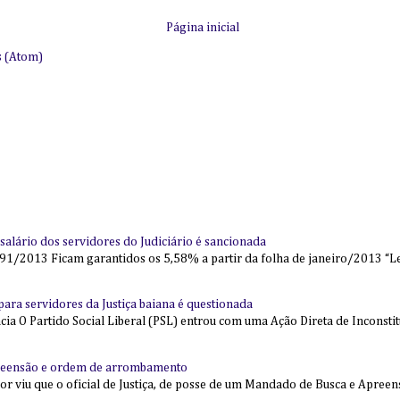
Página inicial
s (Atom)
alário dos servidores do Judiciário é sancionada
91/2013 Ficam garantidos os 5,58% a partir da folha de janeiro/2013 “Lei
l para servidores da Justiça baiana é questionada
 O Partido Social Liberal (PSL) entrou com uma Ação Direta de Inconstit
reensão e ordem de arrombamento
ior viu que o oficial de Justiça, de posse de um Mandado de Busca e Apree