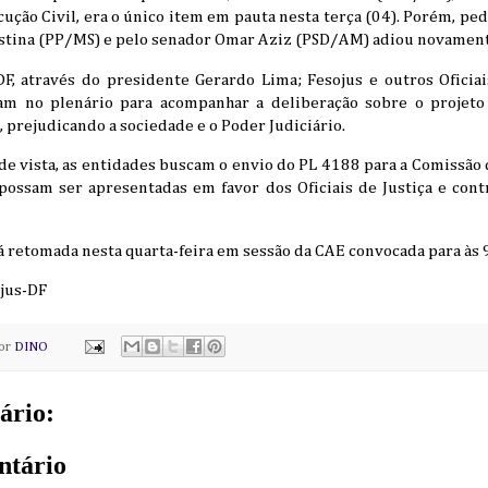
cução Civil, era o único item em pauta nesta terça (04). Porém, pe
istina (PP/MS) e pelo senador Omar Aziz (PSD/AM) adiou novament
DF, através do presidente Gerardo Lima; Fesojus e outros Oficiai
ram no plenário para acompanhar a deliberação sobre o projeto 
 prejudicando a sociedade e o Poder Judiciário.
de vista, as entidades buscam o envio do PL 4188 para a Comissão d
possam ser apresentadas em favor dos Oficiais de Justiça e contr
á retomada nesta quarta-feira em sessão da CAE convocada para às 9
ojus-DF
por
DINO
ário:
ntário