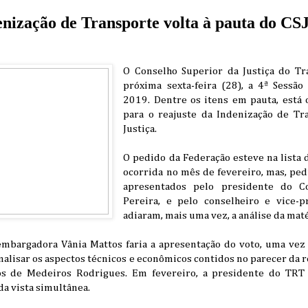
enização de Transporte volta à pauta do CSJ
O Conselho Superior da Justiça do Tra
próxima sexta-feira (28), a 4ª Sessã
2019. Dentre os itens em pauta, está 
para o reajuste da Indenização de Tr
Justiça.
O pedido da Federação esteve na lista 
ocorrida no mês de fevereiro, mas, ped
apresentados pelo presidente do Co
Pereira, e pelo conselheiro e vice-p
adiaram, mais uma vez, a análise da maté
mbargadora Vânia Mattos faria a apresentação do voto, uma vez 
analisar os aspectos técnicos e econômicos contidos no parecer da
os de Medeiros Rodrigues. Em fevereiro, a presidente do TRT
da vista simultânea.