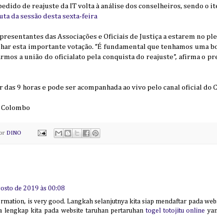
 pedido de reajuste da IT volta à análise dos conselheiros, sendo o
ta da sessão desta sexta-feira
presentantes das Associações e Oficiais de Justiça a estarem no pl
nhar esta importante votação. “É fundamental que tenhamos uma b
mos a união do oficialato pela conquista do reajuste”, afirma o 
r das 9 horas e pode ser acompanhada ao vivo pelo canal oficial do 
P. Colombo
por
DINO
gosto de 2019 às 00:08
ormation, is very good. Langkah selanjutnya kita siap mendaftar pada web
ata lengkap kita pada website taruhan pertaruhan
togel totojitu online
yan