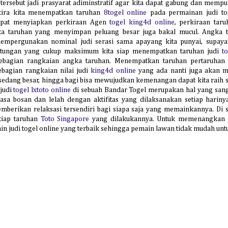
 tersebut jadi prasyarat adiminstratif agar kita dapat gabung dan mempu
kira kita menempatkan taruhan
8togel online
pada permainan judi tog
dapat menyiapkan perkiraan Agen
togel king4d online
, perkiraan tar
 taruhan yang menyimpan peluang besar juga bakal mucul. Angka ta
empergunakan nominal judi serasi sama apayang kita punyai, supay
ntungan yang cukup maksimum kita siap menempatkan taruhan judi
t
bagian rangkaian angka taruhan. Menempatkan taruhan pertaruhan 
agian rangkaian nilai judi
king4d online
yang ada nanti juga akan m
dang besar, hingga bagi bisa mewujudkan kemenangan dapat kita raih se
judi
togel lxtoto online
di sebuah Bandar Togel merupakan hal yang sang
asa bosan dan lelah dengan aktifitas yang dilaksanakan setiap harin
mberikan relaksasi tersendiri bagi siapa saja yang memainkannya. Di 
tiap taruhan
Toto Singapore
yang dilakukannya. Untuk memenangkan ju
ain judi togel online yang terbaik sehingga pemain lawan tidak mudah u