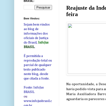
BRASIL:
Reajuste da Ind
feira
Bem Vindos:
Sejam bem vindos
ao blog de
informações dos
oficiais de Justiça
do Brasil,
InfoJus
BRASIL
.
É permitida a
reprodução total ou
parcial de qualquer
texto publicado
neste blog, desde
que citada a fonte.
Na oportunidade, a Dese
Fonte: InfoJus
havia pedido vista para 
BRASIL
Maria Auxiliadora Barr
ou
aguardaria os pareceres 
www.infojusbrasil.c
om
.br