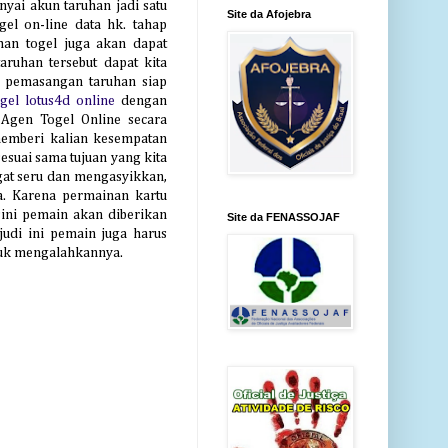
nyai akun taruhan jadi satu
Site da Afojebra
el on-line data hk. tahap
uhan togel juga akan dapat
ruhan tersebut dapat kita
a pemasangan taruhan siap
ogel lotus4d online
dengan
Agen Togel Online secara
emberi kalian kesempatan
suai sama tujuan yang kita
at seru dan mengasyikkan,
ya. Karena permainan kartu
sini pemain akan diberikan
Site da FENASSOJAF
di ini pemain juga harus
ntuk mengalahkannya.