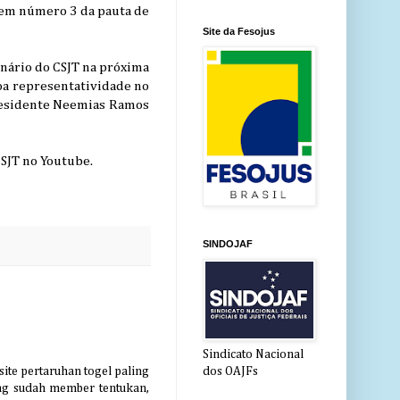
 item número 3 da pauta de
Site da Fesojus
enário do CSJT na próxima
oa representatividade no
presidente Neemias Ramos
CSJT no Youtube.
SINDOJAF
Sindicato Nacional
site pertaruhan togel paling
dos OAJFs
g sudah member tentukan,