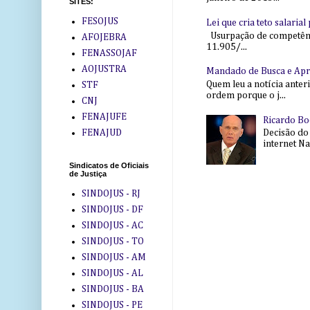
SITES:
FESOJUS
Lei que cria teto salaria
Usurpação de competência
AFOJEBRA
11.905/...
FENASSOJAF
AOJUSTRA
Mandado de Busca e Ap
Quem leu a notícia anter
STF
ordem porque o j...
CNJ
FENAJUFE
Ricardo Bo
FENAJUD
Decisão do
internet Na 
Sindicatos de Oficiais
de Justiça
SINDOJUS - RJ
SINDOJUS - DF
SINDOJUS - AC
SINDOJUS - TO
SINDOJUS - AM
SINDOJUS - AL
SINDOJUS - BA
SINDOJUS - PE