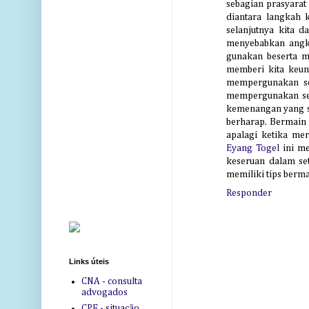
sebagian prasyarat
diantara langkah 
selanjutnya kita 
menyebabkan angka
gunakan beserta m
memberi kita keu
mempergunakan se
mempergunakan seb
kemenangan yang se
berharap. Bermain 
apalagi ketika mer
Eyang Togel
ini me
keseruan dalam se
memiliki tips berm
Responder
Links úteis
CNA - consulta
advogados
CPF - situação