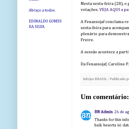
Nesta sexta-feira (28), o
votações.
VEJA AQUI a pau
Abraço a todos.
EDINALDO GOMES
A Fenassojaf conclama re
DA SILVA
sexta-feira para acompa
plenário para demonstrar
Freire.
A sessão acontece a parti
Da Fenassojaf, Caroline 
InfoJus BRASIL - Publicado 
Um comentário:
BN Admin
26 de a
Thanks for this inf
baik beserta isi d