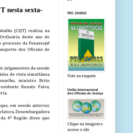
T nesta sexta-
PEC 23/2023
balho (CSJT) realiza, na
o Ordinária deste ano de
o processo da Fenassojaf
ansporte dos Oficiais de
de julgamentos da sessão
idos de vista simultânea
Vote na enquete
nselho, ministro Brito
residente Renato Paiva,
União Internacional
ria.
dos Oficiais de Justiça
que, em sessão anterior,
 relatora, Desembargadora
 da 4ª Região disse que
Clique na imagem e
acesse o site