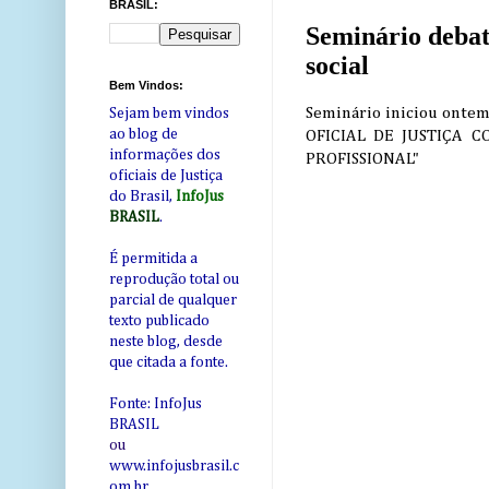
BRASIL:
Seminário debat
social
Bem Vindos:
Seminário iniciou onte
Sejam bem vindos
ao blog de
OFICIAL DE JUSTIÇA 
informações dos
PROFISSIONAL"
oficiais de Justiça
do Brasil,
InfoJus
BRASIL
.
É permitida a
reprodução total ou
parcial de qualquer
texto publicado
neste blog, desde
que citada a fonte.
Fonte: InfoJus
BRASIL
ou
www.infojusbrasil.c
om
.br