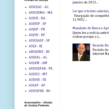
Oficiais de Justiça
janeiro de 2013...
ASSOJAC - AC
Lei que cria teto salaria
ASSOJEMA - MA
Usurpação de competência
AOJUS - BA
11.905/...
AOJESP - SP
Mandado de Busca e Ap
AOJEP - PB
Quem leu a notícia anter
AOJUS - DF
ordem porque o j...
ASSOJASP - SP
Ricardo Bo
AOJA - RJ
Decisão do
ABOJERIS - RS
internet Na 
AOJEAL - AL
AOJAM - AM
ASSOJEPAR - PR
AOJUCI - MT
AOJESE - SE
AOJAP - AP
ASSOJFER - RO
Associações - oficiais
de Justiça Federais