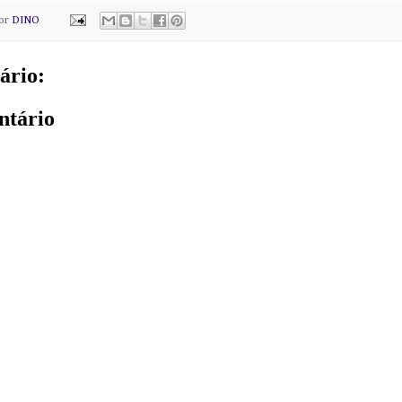
por
DINO
ário:
ntário