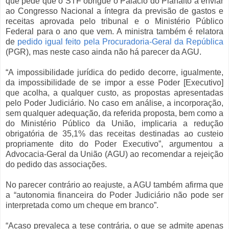
que pede que o STF obrigue o Palácio do Planalto a enviar
ao Congresso Nacional a íntegra da previsão de gastos e
receitas aprovada pelo tribunal e o Ministério Público
Federal para o ano que vem. A ministra também é relatora
de
pedido igual feito pela Procuradoria-Geral da República
(PGR), mas neste caso ainda não há parecer da AGU.
“A impossibilidade jurídica do pedido decorre, igualmente,
da impossibilidade de se impor a esse Poder [Executivo]
que acolha, a qualquer custo, as propostas apresentadas
pelo Poder Judiciário. No caso em análise, a incorporação,
sem qualquer adequação, da referida proposta, bem como a
do Ministério Público da União, implicaria a redução
obrigatória de 35,1% das receitas destinadas ao custeio
propriamente dito do Poder Executivo”, argumentou a
Advocacia-Geral da União (AGU) ao recomendar a rejeição
do pedido das associações.
No parecer contrário ao reajuste, a AGU também afirma que
a “autonomia financeira do Poder Judiciário não pode ser
interpretada como um cheque em branco”.
“Acaso prevaleça a tese contrária, o que se admite apenas