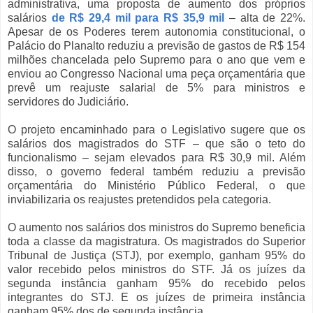
administrativa, uma proposta de aumento dos próprios
salários
de R$ 29,4 mil para R$ 35,9 mil
– alta de 22%.
Apesar de os Poderes terem autonomia constitucional, o
Palácio do Planalto reduziu a previsão de gastos de R$ 154
milhões chancelada pelo Supremo para o ano que vem e
enviou ao Congresso Nacional uma peça orçamentária que
prevê um reajuste salarial de 5% para ministros e
servidores do Judiciário.
O projeto encaminhado para o Legislativo sugere que os
salários dos magistrados do STF – que são o teto do
funcionalismo – sejam elevados para R$ 30,9 mil. Além
disso, o governo federal também reduziu a previsão
orçamentária do Ministério Público Federal, o que
inviabilizaria os reajustes pretendidos pela categoria.
O aumento nos salários dos ministros do Supremo beneficia
toda a classe da magistratura. Os magistrados do Superior
Tribunal de Justiça (STJ), por exemplo, ganham 95% do
valor recebido pelos ministros do STF. Já os juízes da
segunda instância ganham 95% do recebido pelos
integrantes do STJ. E os juízes de primeira instância
ganham 95% dos de segunda instância.