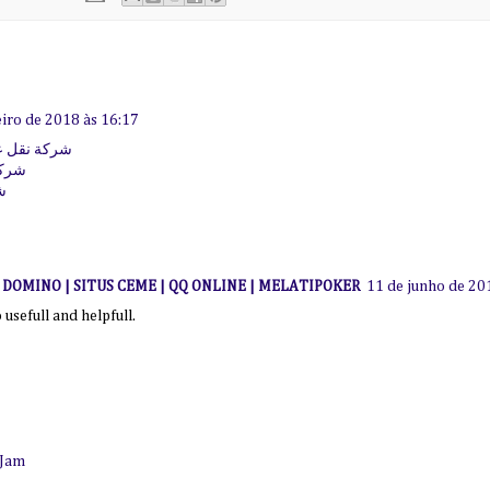
eiro de 2018 às 16:17
شركة نقل عف
شركة
ش
I DOMINO | SITUS CEME | QQ ONLINE | MELATIPOKER
11 de junho de 20
so usefull and helpfull.
 Jam