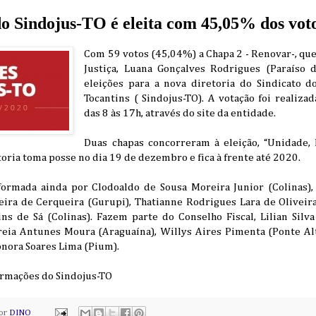
do Sindojus-TO é eleita com 45,05% dos vot
Com 59 votos (45,04%) a Chapa 2 - Renovar-, que 
Justiça, Luana Gonçalves Rodrigues (Paraíso d
eleições para a nova diretoria do Sindicato do
Tocantins ( Sindojus-TO). A votação foi realizad
das 8 às 17h, através do site da entidade.
Duas chapas concorreram à eleição, “Unidade, 
toria toma posse no dia 19 de dezembro e fica à frente até 2020.
ormada ainda por Clodoaldo de Sousa Moreira Junior (Colinas),
eira de Cerqueira (Gurupi), Thatianne Rodrigues Lara de Olivei
ins de Sá (Colinas). Fazem parte do Conselho Fiscal, Lilian Silv
rreia Antunes Moura (Araguaína), Willys Aires Pimenta (Ponte Alt
onora Soares Lima (Pium).
ormações do Sindojus-TO
por
DINO