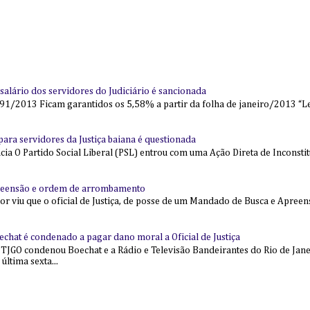
alário dos servidores do Judiciário é sancionada
91/2013 Ficam garantidos os 5,58% a partir da folha de janeiro/2013 “Lei
l para servidores da Justiça baiana é questionada
 O Partido Social Liberal (PSL) entrou com uma Ação Direta de Inconstit
reensão e ordem de arrombamento
ior viu que o oficial de Justiça, de posse de um Mandado de Busca e Apree
echat é condenado a pagar dano moral a Oficial de Justiça
 TJGO condenou Boechat e a Rádio e Televisão Bandeirantes do Rio de Jan
última sexta...