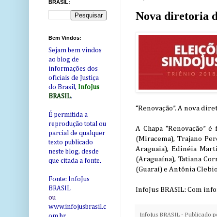
BRASIL:
Nova diretoria 
Bem Vindos:
Sejam bem vindos
ao blog de
informações dos
oficiais de Justiça
do Brasil,
InfoJus
BRASIL
.
“Renovação”. A nova dire
É permitida a
reprodução total ou
A Chapa “Renovação” é f
parcial de qualquer
(Miracema), Trajano Per
texto publicado
Araguaia), Edinéia Mart
neste blog, desde
(Araguaína), Tatiana Co
que citada a fonte.
(Guaraí) e Antônia Clebi
Fonte: InfoJus
BRASIL
InfoJus BRASIL: Com inf
ou
www.infojusbrasil.c
InfoJus BRASIL - Publicado 
om
.br