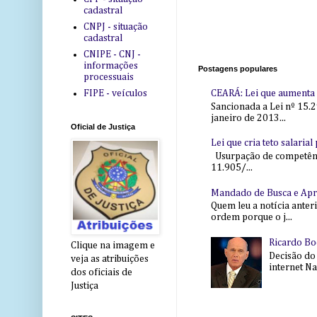
cadastral
CNPJ - situação
cadastral
CNIPE - CNJ -
informações
Postagens populares
processuais
CEARÁ: Lei que aumenta s
FIPE - veículos
Sancionada a Lei nº 15.2
janeiro de 2013...
Oficial de Justiça
Lei que cria teto salaria
Usurpação de competência
11.905/...
Mandado de Busca e Ap
Quem leu a notícia anter
ordem porque o j...
Ricardo Bo
Clique na imagem e
Decisão do
veja as atribuições
internet Na 
dos oficiais de
Justiça