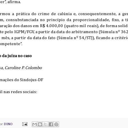
er”, afirma.
rmou a prática do crime de calúnia e, consequentemente, a ge
sim, consubstanciada no princípio da proporcionalidade, fixo, a 
ração dos danos em R$ 4.000,00 (quatro mil reais), de forma solid
e pelo IGPM/FGV, a partir da data do arbitramento (Súmula nº 362
mês, a partir da data do fato (Súmula nº 54/STJ), ficando a critér
competente”.
 da juíza no caso
a, Caroline P. Colombo
rmações do Sindojus-DF
il nas redes sociais:
por
DINO