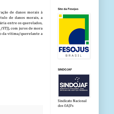
Site da Fesojus
ração de danos morais à
título de danos morais, a
ária entre os querelados,
/STJ), com juros de mora
io da vítima/querelante a
SINDOJAF
Sindicato Nacional
dos OAJFs