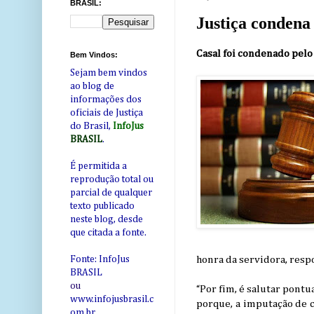
BRASIL:
Justiça condena 
Casal foi condenado pelo
Bem Vindos:
Sejam bem vindos
ao blog de
informações dos
oficiais de Justiça
do Brasil,
InfoJus
BRASIL
.
É permitida a
reprodução total ou
parcial de qualquer
texto publicado
neste blog, desde
que citada a fonte.
honra da servidora, resp
Fonte: InfoJus
BRASIL
ou
“Por fim, é salutar pontu
www.infojusbrasil.c
porque, a imputação de c
om
.br