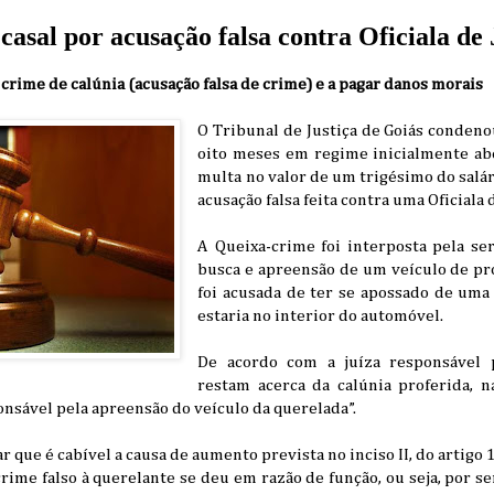
casal por acusação falsa contra Oficiala de 
 crime de calúnia (acusação falsa de crime) e a pagar danos morais
O Tribunal de Justiça de Goiás condeno
oito meses em regime inicialmente ab
multa no valor de um trigésimo do salá
acusação falsa feita contra uma Oficiala 
A Queixa-crime foi interposta pela ser
busca e apreensão de um veículo de p
foi acusada de ter se apossado de uma
estaria no interior do automóvel.
De acordo com a juíza responsável p
restam acerca da calúnia proferida, 
onsável pela apreensão do veículo da querelada”.
ar que é cabível a causa de aumento prevista no inciso II, do artigo 
rime falso à querelante se deu em razão de função, ou seja, por ser