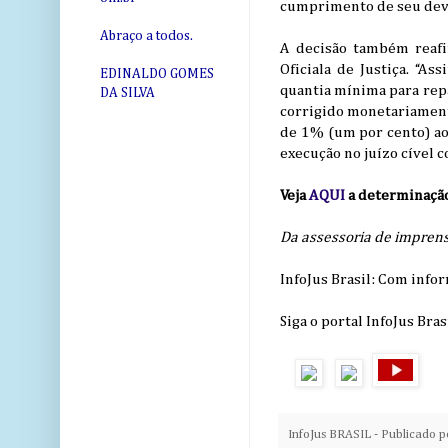
cumprimento de seu dev
Abraço a todos.
A decisão também reafi
Oficiala de Justiça. “As
EDINALDO GOMES
quantia mínima para repa
DA SILVA
corrigido monetariament
de 1% (um por cento) ao 
execução no juízo cível 
Veja
AQUI
a determinação
Da assessoria de imprens
InfoJus Brasil: Com info
Siga o portal InfoJus Bras
InfoJus BRASIL - Publicado 