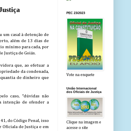
Justiça
PEC 23/2023
u um casal à detenção de
erto, além de 13 dias de
rio mínimo para cada, por
de Justiça de Goiás.
vidora que, ao efetuar a
ropriedade da condenada,
Vote na enquete
 quantia de dinheiro que
União Internacional
dos Oficiais de Justiça
elo caso, “dúvidas não
na intenção de ofender a
141, do Código Penal, isso
Clique na imagem e
 Oficiala de Justiça e em
acesse o site