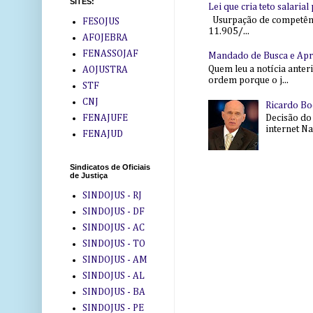
SITES:
Lei que cria teto salaria
Usurpação de competência
FESOJUS
11.905/...
AFOJEBRA
FENASSOJAF
Mandado de Busca e Ap
Quem leu a notícia anter
AOJUSTRA
ordem porque o j...
STF
CNJ
Ricardo Bo
FENAJUFE
Decisão do
internet Na 
FENAJUD
Sindicatos de Oficiais
de Justiça
SINDOJUS - RJ
SINDOJUS - DF
SINDOJUS - AC
SINDOJUS - TO
SINDOJUS - AM
SINDOJUS - AL
SINDOJUS - BA
SINDOJUS - PE