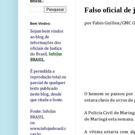
BRASIL:
Falso oficial de
por Fabio Guillen/GMC 
Bem Vindos:
Sejam bem vindos
ao blog de
informações dos
oficiais de Justiça
do Brasil,
InfoJus
BRASIL
.
É permitida a
reprodução total ou
parcial de qualquer
texto publicado
O homem se passou por o
neste blog, desde
estava cheio de erros de
que citada a fonte.
Fonte: InfoJus
A Polícia Civil de Marin
BRASIL
de Maringá esta semana.
ou
www.infojusbrasil.c
A vítima estaria com al
om
.br