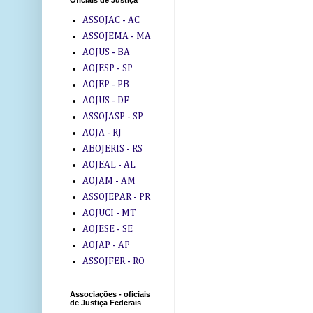
Oficiais de Justiça
ASSOJAC - AC
ASSOJEMA - MA
AOJUS - BA
AOJESP - SP
AOJEP - PB
AOJUS - DF
ASSOJASP - SP
AOJA - RJ
ABOJERIS - RS
AOJEAL - AL
AOJAM - AM
ASSOJEPAR - PR
AOJUCI - MT
AOJESE - SE
AOJAP - AP
ASSOJFER - RO
Associações - oficiais
de Justiça Federais