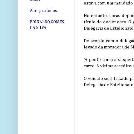
estava com um mandado d
Abraço a todos.
No entanto, horas depois
título do documento. O 
EDINALDO GOMES
DA SILVA
Delegacia de Estelionato
De acordo com o delegad
levado da moradora de Ma
“A gente tinha a suspei
carro. A vítima acredito
O veículo será trazido pa
Delegacia de Estelionato