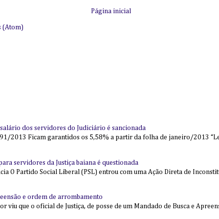
Página inicial
s (Atom)
alário dos servidores do Judiciário é sancionada
91/2013 Ficam garantidos os 5,58% a partir da folha de janeiro/2013 “Lei
l para servidores da Justiça baiana é questionada
 O Partido Social Liberal (PSL) entrou com uma Ação Direta de Inconstit
reensão e ordem de arrombamento
ior viu que o oficial de Justiça, de posse de um Mandado de Busca e Apree