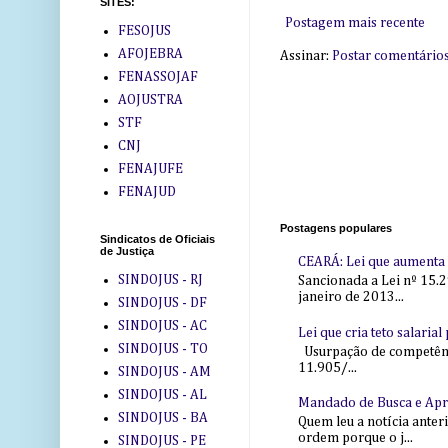
SITES:
Postagem mais recente
FESOJUS
AFOJEBRA
Assinar:
Postar comentário
FENASSOJAF
AOJUSTRA
STF
CNJ
FENAJUFE
FENAJUD
Postagens populares
Sindicatos de Oficiais
de Justiça
CEARÁ: Lei que aumenta s
SINDOJUS - RJ
Sancionada a Lei nº 15.2
janeiro de 2013...
SINDOJUS - DF
SINDOJUS - AC
Lei que cria teto salaria
SINDOJUS - TO
Usurpação de competência
11.905/...
SINDOJUS - AM
SINDOJUS - AL
Mandado de Busca e Ap
SINDOJUS - BA
Quem leu a notícia anter
ordem porque o j...
SINDOJUS - PE