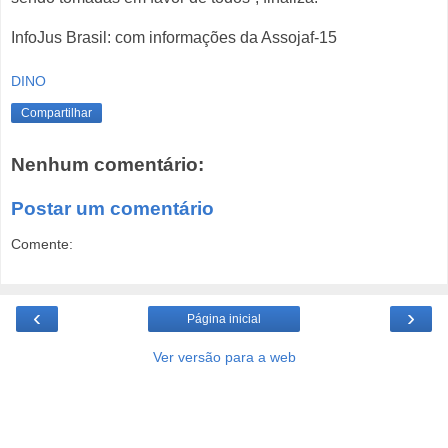
InfoJus Brasil: com informações da Assojaf-15
DINO
Compartilhar
Nenhum comentário:
Postar um comentário
Comente:
‹
›
Página inicial
Ver versão para a web